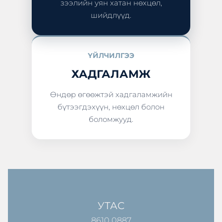
зээлийн уян хатан нөхцөл,
шийдлүүд.
ҮЙЛЧИЛГЭЭ
ХАДГАЛАМЖ
Өндөр өгөөжтэй хадгаламжийн
бүтээгдэхүүн, нөхцөл болон
боломжууд.
УТАС
8610 0887