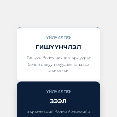
ҮЙЛЧИЛГЭЭ
ГИШҮҮНЧЛЭЛ
Гишүүн болох нөхцөл, эрх үүрэг
болон давуу талуудын талаарх
мэдээлэл.
ҮЙЛЧИЛГЭЭ
ЗЭЭЛ
Хэрэглээний болон бизнесийн