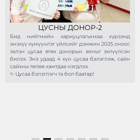
ЦУСНЫ ДОНОР-2
Бид нийгмийн хариуцлагынхаа хүрээнд
энэхүү хүмүүнлэг үйлсийг дэмжин 2025 оноос
эхлэн цусаа өгөх донорын аяныг эхлүүлсэн
билээ. Энэ удаад 4 хүн цусаа бэлэглэж, сайн
сайхны төлөө хамтдаа нэгдлээ.
✨ Цусаа бэлэглэгч та бол баатар!