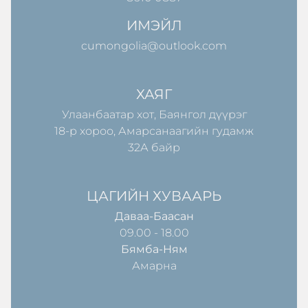
ИМЭЙЛ
cumongolia@outlook.com
ХАЯГ
Улаанбаатар хот, Баянгол дүүрэг
18-р хороо, Амарсанаагийн гудамж
32А байр
ЦАГИЙН ХУВААРЬ
Даваа-Баасан
09.00 - 18.00
Бямба-Ням
Амарна