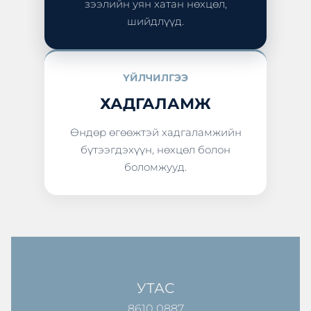
зээлийн уян хатан нөхцөл,
шийдлүүд.
ҮЙЛЧИЛГЭЭ
ХАДГАЛАМЖ
Өндөр өгөөжтэй хадгаламжийн
бүтээгдэхүүн, нөхцөл болон
боломжууд.
УТАС
8610 0887