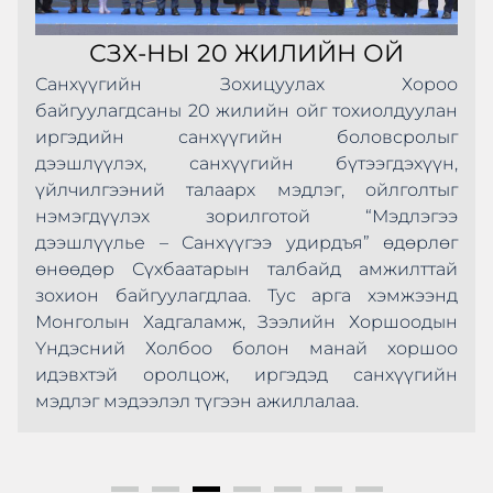
СЗХ-НЫ 20 ЖИЛИЙН ОЙ
Санхүүгийн Зохицуулах Хороо
байгуулагдсаны 20 жилийн ойг тохиолдуулан
иргэдийн санхүүгийн боловсролыг
дээшлүүлэх, санхүүгийн бүтээгдэхүүн,
үйлчилгээний талаарх мэдлэг, ойлголтыг
нэмэгдүүлэх зорилготой “Мэдлэгээ
дээшлүүлье – Санхүүгээ удирдъя” өдөрлөг
өнөөдөр Сүхбаатарын талбайд амжилттай
зохион байгуулагдлаа. Тус арга хэмжээнд
Монголын Хадгаламж, Зээлийн Хоршоодын
Үндэсний Холбоо болон манай хоршоо
идэвхтэй оролцож, иргэдэд санхүүгийн
мэдлэг мэдээлэл түгээн ажиллалаа.