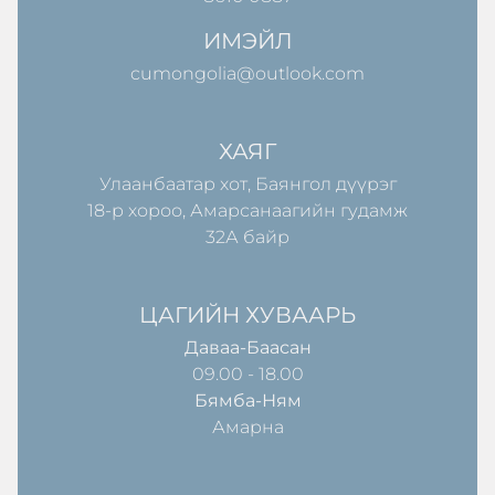
ИМЭЙЛ
cumongolia@outlook.com
ХАЯГ
Улаанбаатар хот, Баянгол дүүрэг
18-р хороо, Амарсанаагийн гудамж
32А байр
ЦАГИЙН ХУВААРЬ
Даваа-Баасан
09.00 - 18.00
Бямба-Ням
Амарна