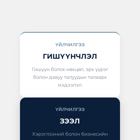
ҮЙЛЧИЛГЭЭ
ГИШҮҮНЧЛЭЛ
Гишүүн болох нөхцөл, эрх үүрэг
болон давуу талуудын талаарх
мэдээлэл.
ҮЙЛЧИЛГЭЭ
ЗЭЭЛ
Хэрэглээний болон бизнесийн