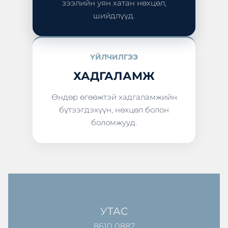
зээлийн уян хатан нөхцөл,
шийдлүүд.
ҮЙЛЧИЛГЭЭ
ХАДГАЛАМЖ
Өндөр өгөөжтэй хадгаламжийн
бүтээгдэхүүн, нөхцөл болон
боломжууд.
УТАС
8610 0887