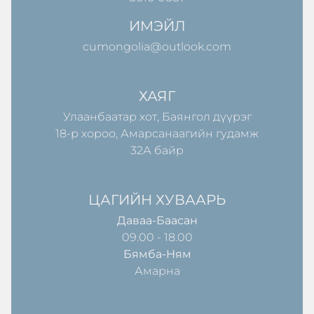
ИМЭЙЛ
cumongolia@outlook.com
ХАЯГ
Улаанбаатар хот, Баянгол дүүрэг
18-р хороо, Амарсанаагийн гудамж
32А байр
ЦАГИЙН ХУВААРЬ
Даваа-Баасан
09.00 - 18.00
Бямба-Ням
Амарна