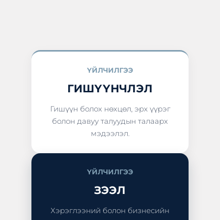
ҮЙЛЧИЛГЭЭ
ГИШҮҮНЧЛЭЛ
Гишүүн болох нөхцөл, эрх үүрэг
болон давуу талуудын талаарх
мэдээлэл.
ҮЙЛЧИЛГЭЭ
ЗЭЭЛ
Хэрэглээний болон бизнесийн