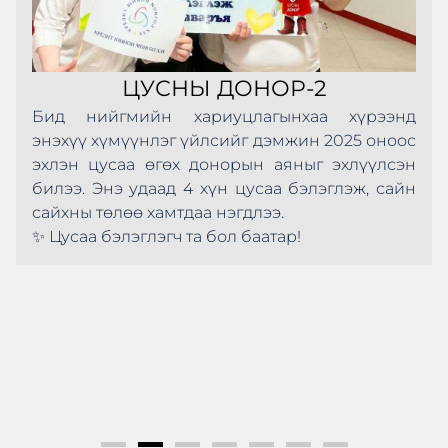
ЦУСНЫ ДОНОР-2
Бид нийгмийн хариуцлагынхаа хүрээнд
энэхүү хүмүүнлэг үйлсийг дэмжин 2025 оноос
эхлэн цусаа өгөх донорын аяныг эхлүүлсэн
билээ. Энэ удаад 4 хүн цусаа бэлэглэж, сайн
сайхны төлөө хамтдаа нэгдлээ.
✨ Цусаа бэлэглэгч та бол баатар!