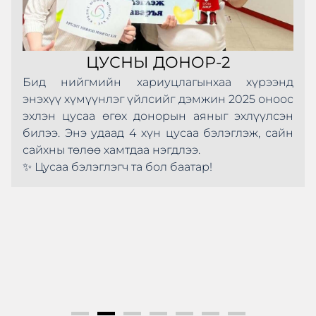
ЦУСНЫ ДОНОР-2
Бид нийгмийн хариуцлагынхаа хүрээнд
энэхүү хүмүүнлэг үйлсийг дэмжин 2025 оноос
эхлэн цусаа өгөх донорын аяныг эхлүүлсэн
билээ. Энэ удаад 4 хүн цусаа бэлэглэж, сайн
сайхны төлөө хамтдаа нэгдлээ.
✨ Цусаа бэлэглэгч та бол баатар!