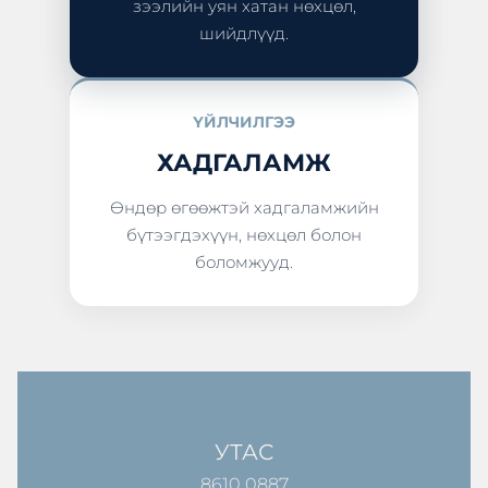
зээлийн уян хатан нөхцөл,
шийдлүүд.
ҮЙЛЧИЛГЭЭ
ХАДГАЛАМЖ
Өндөр өгөөжтэй хадгаламжийн
бүтээгдэхүүн, нөхцөл болон
боломжууд.
УТАС
8610 0887