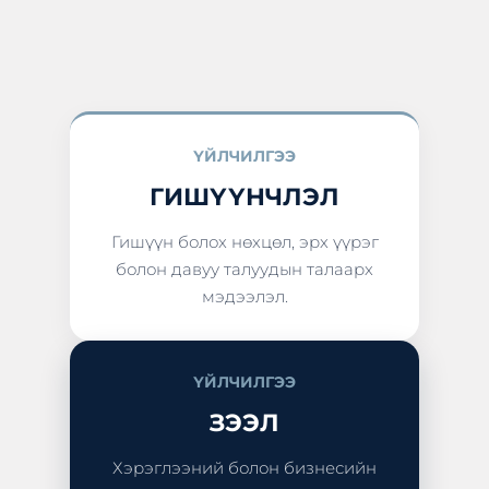
ҮЙЛЧИЛГЭЭ
ГИШҮҮНЧЛЭЛ
Гишүүн болох нөхцөл, эрх үүрэг
болон давуу талуудын талаарх
мэдээлэл.
ҮЙЛЧИЛГЭЭ
ЗЭЭЛ
Хэрэглээний болон бизнесийн