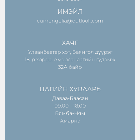
ИМЭЙЛ
cumongolia@outlook.com
ХАЯГ
Улаанбаатар хот, Баянгол дүүрэг
18-р хороо, Амарсанаагийн гудамж
32А байр
ЦАГИЙН ХУВААРЬ
Даваа-Баасан
09.00 - 18.00
Бямба-Ням
Амарна