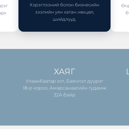
Хэрэглээний болон бизнесийн
үрэг
Өнд
зээлийн уян хатан нөхцөл,
арх
б
шийдлүүд.
ХАЯГ
Улаанбаатар хот, Баянгол дүүрэг
18-р хороо, Амарсанаагийн гудамж
32А байр