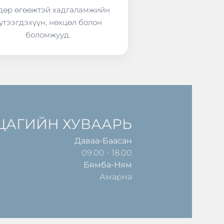
өр өгөөжтэй хадгаламжийн
үтээгдэхүүн, нөхцөл болон
боломжууд.
ЦАГИЙН ХУВААРЬ
Даваа-Баасан
09.00 - 18.00
Бямба-Ням
Амарна