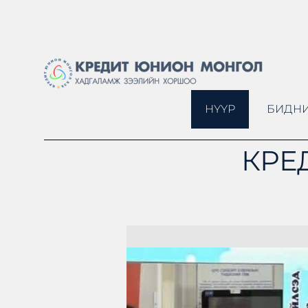
НҮҮР
БИДНИ
КРЕ