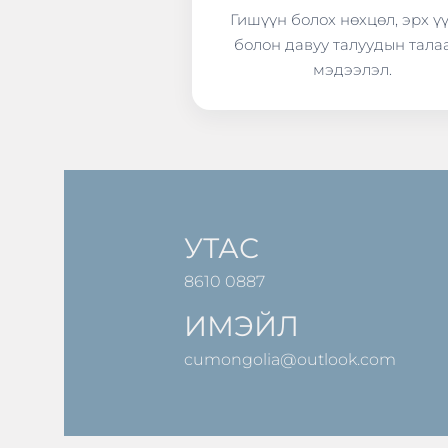
Гишүүн болох нөхцөл, эрх ү
болон давуу талуудын тала
мэдээлэл.
УТАС
8610 0887
ИМЭЙЛ
cumongolia@outlook.com