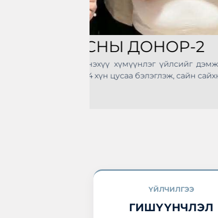
Санхүүгийн Зохицуулах 
боловсролыг дээшлүүлэх, с
зорилготой “Мэдлэгээ дээ
зохион байгуулагдлаа. Т
эхлэн цусаа өгөх
болон манай хоршоо идэвхт
а нэгдлээ.
ҮЙЛЧИЛГЭЭ
ГИШҮҮНЧЛЭЛ