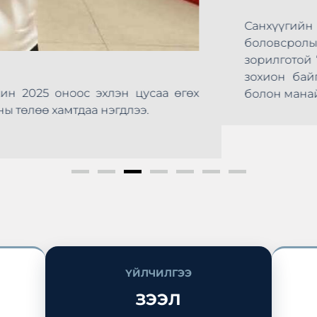
СЗХ-НЫ 20 ЖИЛИЙН ОЙ
Хороо байгуулагдсаны 20 жилийн ойг тохиолдуу
анхүүгийн бүтээгдэхүүн, үйлчилгээний талаарх мэд
шлүүлье – Санхүүгээ удирдъя” өдөрлөг өнөөдөр Сүхб
ус арга хэмжээнд Монголын Хадгаламж, Зээлийн Х
эй оролцож, иргэдэд санхүүгийн мэдлэг мэдээлэл түг
ҮЙЛЧИЛГЭЭ
ЗЭЭЛ