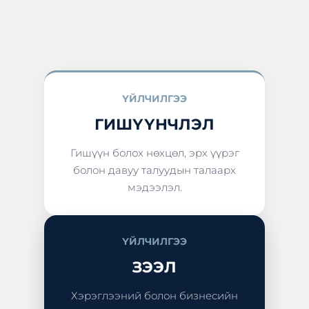
ҮЙЛЧИЛГЭЭ
ГИШҮҮНЧЛЭЛ
Гишүүн болох нөхцөл, эрх үүрэг
болон давуу талуудын талаарх
мэдээлэл.
ҮЙЛЧИЛГЭЭ
ЗЭЭЛ
Хэрэглээний болон бизнесийн