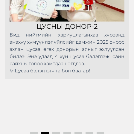
ЦУСНЫ ДОНОР-2
Бид нийгмийн хариуцлагынхаа хүрээнд
энэхүү хүмүүнлэг үйлсийг дэмжин 2025 оноос
эхлэн цусаа өгөх донорын аяныг эхлүүлсэн
билээ. Энэ удаад 4 хүн цусаа бэлэглэж, сайн
сайхны төлөө хамтдаа нэгдлээ.
✨ Цусаа бэлэглэгч та бол баатар!