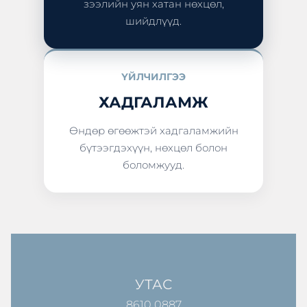
зээлийн уян хатан нөхцөл,
шийдлүүд.
ҮЙЛЧИЛГЭЭ
ХАДГАЛАМЖ
Өндөр өгөөжтэй хадгаламжийн
бүтээгдэхүүн, нөхцөл болон
боломжууд.
УТАС
8610 0887