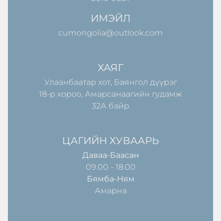
ИМЭЙЛ
cumongolia@outlook.com
ХАЯГ
Улаанбаатар хот, Баянгол дүүрэг
18-р хороо, Амарсанаагийн гудамж
32А байр
ЦАГИЙН ХУВААРЬ
Даваа-Баасан
09.00 - 18.00
Бямба-Ням
Амарна