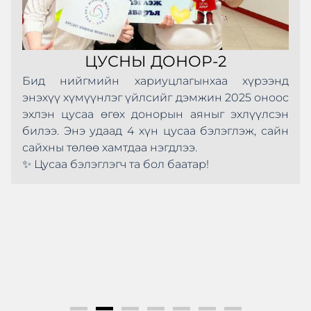
ЦУСНЫ ДОНОР-2
Бид нийгмийн хариуцлагынхаа хүрээнд
энэхүү хүмүүнлэг үйлсийг дэмжин 2025 оноос
эхлэн цусаа өгөх донорын аяныг эхлүүлсэн
билээ. Энэ удаад 4 хүн цусаа бэлэглэж, сайн
сайхны төлөө хамтдаа нэгдлээ.
✨ Цусаа бэлэглэгч та бол баатар!