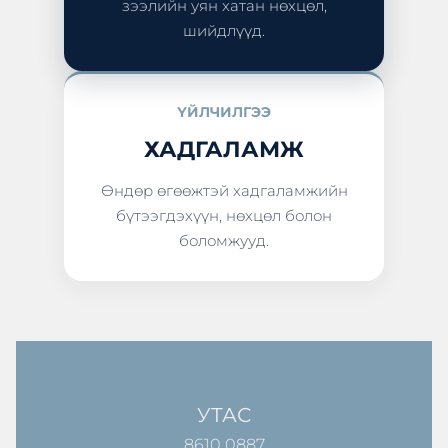
зээлийн уян хатан нөхцөл,
шийдлүүд.
ҮЙЛЧИЛГЭЭ
ХАДГАЛАМЖ
Өндөр өгөөжтэй хадгаламжийн
бүтээгдэхүүн, нөхцөл болон
боломжууд.
УТАС
8610 0887