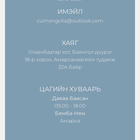
ИМЭЙЛ
cumongolia@outlook.com
ХАЯГ
Улаанбаатар хот, Баянгол дүүрэг
18-р хороо, Амарсанаагийн гудамж
32А байр
ЦАГИЙН ХУВААРЬ
Даваа-Баасан
09.00 - 18.00
Бямба-Ням
Амарна