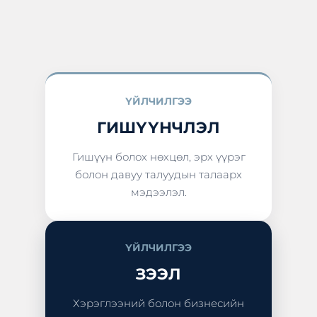
ҮЙЛЧИЛГЭЭ
ГИШҮҮНЧЛЭЛ
Гишүүн болох нөхцөл, эрх үүрэг
болон давуу талуудын талаарх
мэдээлэл.
ҮЙЛЧИЛГЭЭ
ЗЭЭЛ
Хэрэглээний болон бизнесийн