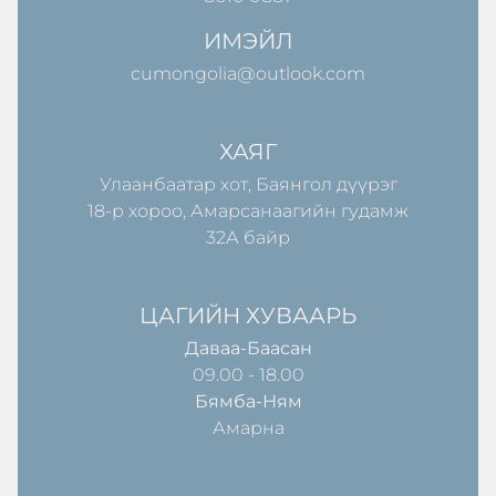
ИМЭЙЛ
cumongolia@outlook.com
ХАЯГ
Улаанбаатар хот, Баянгол дүүрэг
18-р хороо, Амарсанаагийн гудамж
32А байр
ЦАГИЙН ХУВААРЬ
Даваа-Баасан
09.00 - 18.00
Бямба-Ням
Амарна