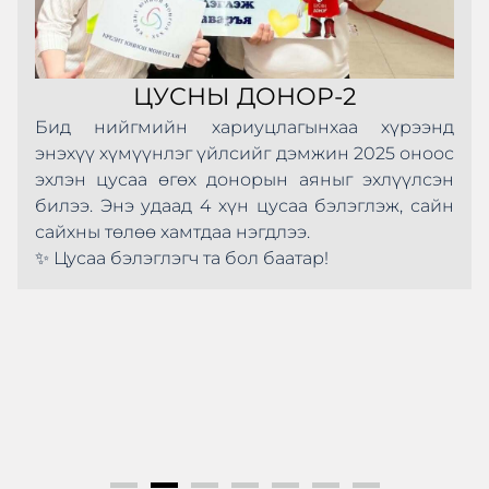
ЦУСНЫ ДОНОР-2
Бид нийгмийн хариуцлагынхаа хүрээнд
энэхүү хүмүүнлэг үйлсийг дэмжин 2025 оноос
эхлэн цусаа өгөх донорын аяныг эхлүүлсэн
билээ. Энэ удаад 4 хүн цусаа бэлэглэж, сайн
сайхны төлөө хамтдаа нэгдлээ.
✨ Цусаа бэлэглэгч та бол баатар!