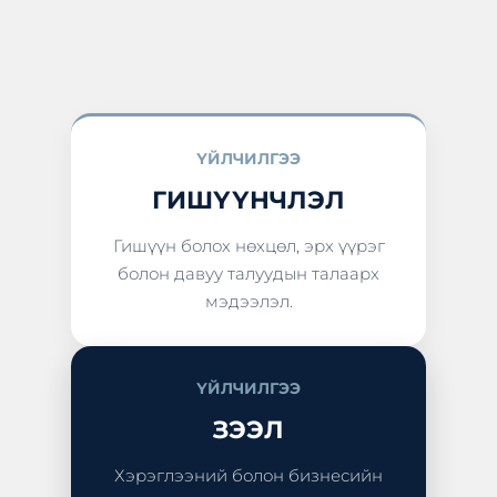
ҮЙЛЧИЛГЭЭ
ГИШҮҮНЧЛЭЛ
Гишүүн болох нөхцөл, эрх үүрэг
болон давуу талуудын талаарх
мэдээлэл.
ҮЙЛЧИЛГЭЭ
ЗЭЭЛ
Хэрэглээний болон бизнесийн