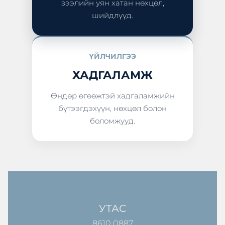
зээлийн уян хатан нөхцөл,
шийдлүүд.
ҮЙЛЧИЛГЭЭ
ХАДГАЛАМЖ
Өндөр өгөөжтэй хадгаламжийн
бүтээгдэхүүн, нөхцөл болон
боломжууд.
УТАС
8610 0887