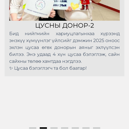
ЦУСНЫ ДОНОР-2
Бид нийгмийн хариуцлагынхаа хүрээнд
энэхүү хүмүүнлэг үйлсийг дэмжин 2025 оноос
эхлэн цусаа өгөх донорын аяныг эхлүүлсэн
билээ. Энэ удаад 4 хүн цусаа бэлэглэж, сайн
сайхны төлөө хамтдаа нэгдлээ.
✨ Цусаа бэлэглэгч та бол баатар!