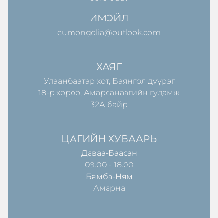
ИМЭЙЛ
cumongolia@outlook.com
ХАЯГ
Улаанбаатар хот, Баянгол дүүрэг
18-р хороо, Амарсанаагийн гудамж
32А байр
ЦАГИЙН ХУВААРЬ
Даваа-Баасан
09.00 - 18.00
Бямба-Ням
Амарна