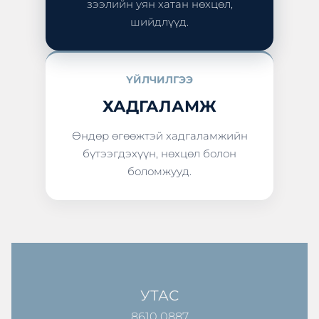
зээлийн уян хатан нөхцөл,
шийдлүүд.
ҮЙЛЧИЛГЭЭ
ХАДГАЛАМЖ
Өндөр өгөөжтэй хадгаламжийн
бүтээгдэхүүн, нөхцөл болон
боломжууд.
УТАС
8610 0887