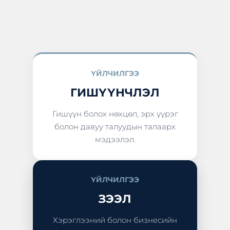
ҮЙЛЧИЛГЭЭ
ГИШҮҮНЧЛЭЛ
Гишүүн болох нөхцөл, эрх үүрэг
болон давуу талуудын талаарх
мэдээлэл.
ҮЙЛЧИЛГЭЭ
ЗЭЭЛ
Хэрэглээний болон бизнесийн