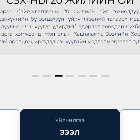
СЗХ-НЫ 20 ЖИЛИЙН ОЙ
Хороо байгуулагдсаны 20 жилийн ойг тохиолдуу
анхүүгийн бүтээгдэхүүн, үйлчилгээний талаарх мэд
шлүүлье – Санхүүгээ удирдъя” өдөрлөг өнөөдөр Сүхб
ус арга хэмжээнд Монголын Хадгаламж, Зээлийн Х
эй оролцож, иргэдэд санхүүгийн мэдлэг мэдээлэл түг
ҮЙЛЧИЛГЭЭ
ЗЭЭЛ