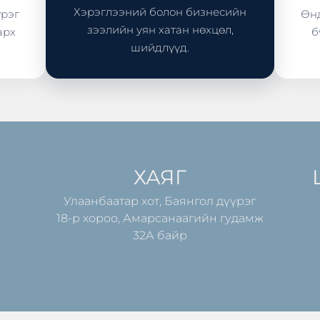
Хэрэглээний болон бизнесийн
үрэг
Өнд
зээлийн уян хатан нөхцөл,
арх
б
шийдлүүд.
ХАЯГ
Улаанбаатар хот, Баянгол дүүрэг
18-р хороо, Амарсанаагийн гудамж
32А байр