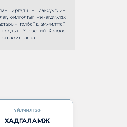
лан иргэдийн санхүүгийн
Монголын Хадгал
лэг, ойлголтыг нэмэгдүүлэх
нөхөрсөг тэмцээ
аатарын талбайд амжилттай
болж өндөрлөлөө.
оршоодын Үндэсний Холбоо
оролцоод ирлээ.
ээн ажиллалаа.
ҮЙЛЧИЛГЭЭ
ХАДГАЛАМЖ