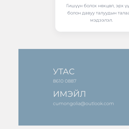
Гишүүн болох нөхцөл, эрх ү
болон давуу талуудын тала
мэдээлэл.
УТАС
8610 0887
ИМЭЙЛ
cumongolia@outlook.com