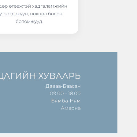
өр өгөөжтэй хадгаламжийн
үтээгдэхүүн, нөхцөл болон
боломжууд.
ЦАГИЙН ХУВААРЬ
Даваа-Баасан
09.00 - 18.00
Бямба-Ням
Амарна