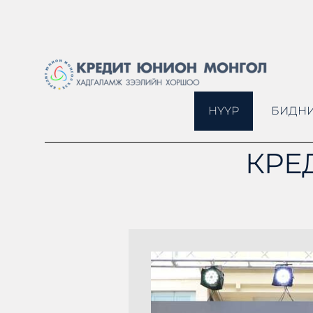
НҮҮР
БИДНИ
КРЕ