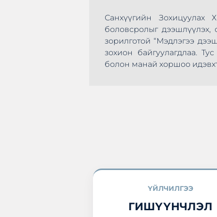
Санхүүгийн Зохицуулах 
боловсролыг дээшлүүлэх, с
зорилготой “Мэдлэгээ дээ
зохион байгуулагдлаа. Т
эхлэн цусаа өгөх
болон манай хоршоо идэвхт
а нэгдлээ.
ҮЙЛЧИЛГЭЭ
ГИШҮҮНЧЛЭЛ