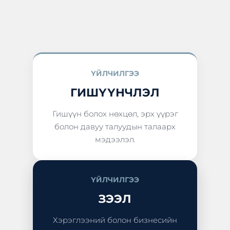
ҮЙЛЧИЛГЭЭ
ГИШҮҮНЧЛЭЛ
Гишүүн болох нөхцөл, эрх үүрэг
болон давуу талуудын талаарх
мэдээлэл.
ҮЙЛЧИЛГЭЭ
ЗЭЭЛ
Хэрэглээний болон бизнесийн