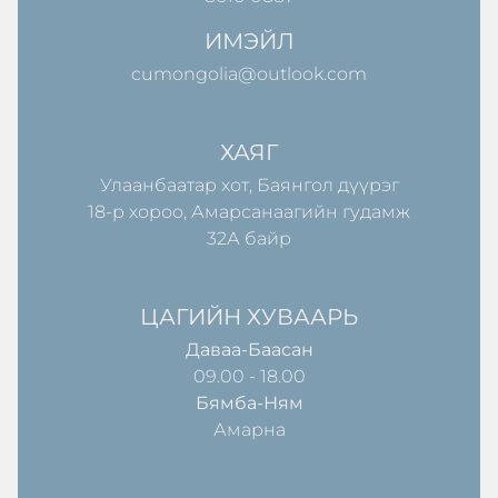
ИМЭЙЛ
cumongolia@outlook.com
ХАЯГ
Улаанбаатар хот, Баянгол дүүрэг
18-р хороо, Амарсанаагийн гудамж
32А байр
ЦАГИЙН ХУВААРЬ
Даваа-Баасан
09.00 - 18.00
Бямба-Ням
Амарна