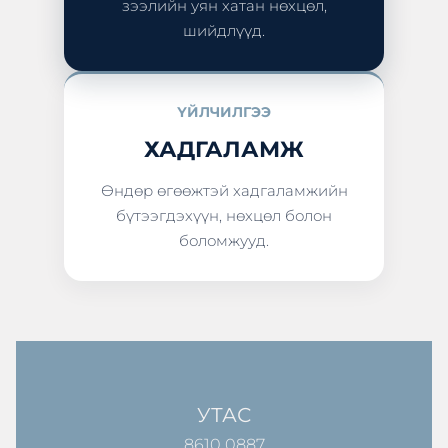
зээлийн уян хатан нөхцөл,
шийдлүүд.
ҮЙЛЧИЛГЭЭ
ХАДГАЛАМЖ
Өндөр өгөөжтэй хадгаламжийн
бүтээгдэхүүн, нөхцөл болон
боломжууд.
УТАС
8610 0887