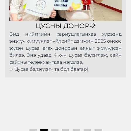
ЦУСНЫ ДОНОР-2
Бид нийгмийн хариуцлагынхаа хүрээнд
энэхүү хүмүүнлэг үйлсийг дэмжин 2025 оноос
эхлэн цусаа өгөх донорын аяныг эхлүүлсэн
билээ. Энэ удаад 4 хүн цусаа бэлэглэж, сайн
сайхны төлөө хамтдаа нэгдлээ.
✨ Цусаа бэлэглэгч та бол баатар!