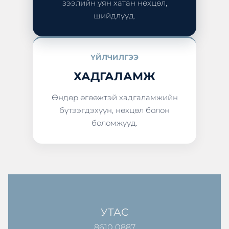
зээлийн уян хатан нөхцөл,
шийдлүүд.
ҮЙЛЧИЛГЭЭ
ХАДГАЛАМЖ
Өндөр өгөөжтэй хадгаламжийн
бүтээгдэхүүн, нөхцөл болон
боломжууд.
УТАС
8610 0887