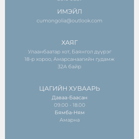
ИМЭЙЛ
cumongolia@outlook.com
ХАЯГ
Улаанбаатар хот, Баянгол дүүрэг
18-р хороо, Амарсанаагийн гудамж
32А байр
ЦАГИЙН ХУВААРЬ
Даваа-Баасан
09.00 - 18.00
Бямба-Ням
Амарна