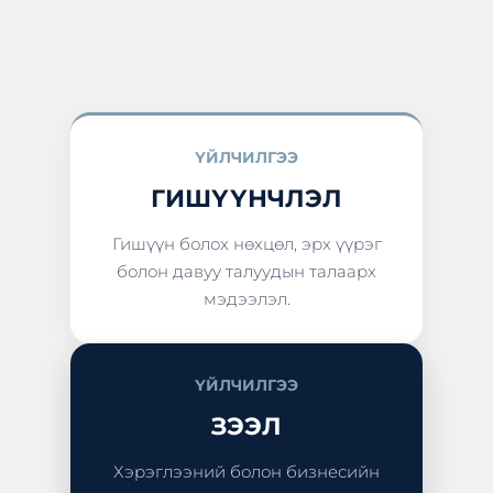
ҮЙЛЧИЛГЭЭ
ГИШҮҮНЧЛЭЛ
Гишүүн болох нөхцөл, эрх үүрэг
болон давуу талуудын талаарх
мэдээлэл.
ҮЙЛЧИЛГЭЭ
ЗЭЭЛ
Хэрэглээний болон бизнесийн