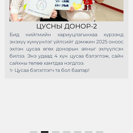
ЦУСНЫ ДОНОР-2
Бид нийгмийн хариуцлагынхаа хүрээнд
энэхүү хүмүүнлэг үйлсийг дэмжин 2025 оноос
эхлэн цусаа өгөх донорын аяныг эхлүүлсэн
билээ. Энэ удаад 4 хүн цусаа бэлэглэж, сайн
сайхны төлөө хамтдаа нэгдлээ.
✨ Цусаа бэлэглэгч та бол баатар!