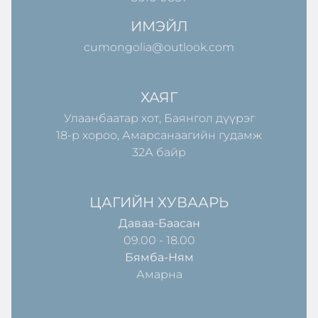
ИМЭЙЛ
cumongolia@outlook.com
ХАЯГ
Улаанбаатар хот, Баянгол дүүрэг
18-р хороо, Амарсанаагийн гудамж
32А байр
ЦАГИЙН ХУВААРЬ
Даваа-Баасан
09.00 - 18.00
Бямба-Ням
Амарна