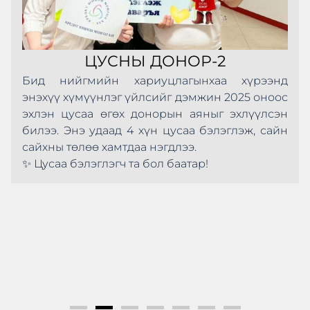
ЦУСНЫ ДОНОР-2
Бид нийгмийн хариуцлагынхаа хүрээнд
энэхүү хүмүүнлэг үйлсийг дэмжин 2025 оноос
эхлэн цусаа өгөх донорын аяныг эхлүүлсэн
билээ. Энэ удаад 4 хүн цусаа бэлэглэж, сайн
сайхны төлөө хамтдаа нэгдлээ.
✨ Цусаа бэлэглэгч та бол баатар!