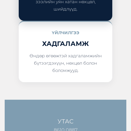
зээлийн уян хатан нөхцөл,
шийдлүүд.
ҮЙЛЧИЛГЭЭ
ХАДГАЛАМЖ
Өндөр өгөөжтэй хадгаламжийн
бүтээгдэхүүн, нөхцөл болон
боломжууд.
УТАС
8610 0887