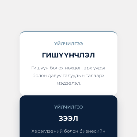
ҮЙЛЧИЛГЭЭ
ГИШҮҮНЧЛЭЛ
Гишүүн болох нөхцөл, эрх үүрэг
болон давуу талуудын талаарх
мэдээлэл.
ҮЙЛЧИЛГЭЭ
ЗЭЭЛ
Хэрэглээний болон бизнесийн