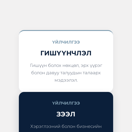
ҮЙЛЧИЛГЭЭ
ГИШҮҮНЧЛЭЛ
Гишүүн болох нөхцөл, эрх үүрэг
болон давуу талуудын талаарх
мэдээлэл.
ҮЙЛЧИЛГЭЭ
ЗЭЭЛ
Хэрэглээний болон бизнесийн