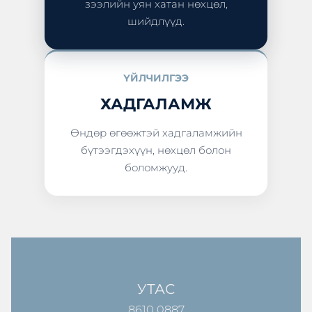
зээлийн уян хатан нөхцөл,
шийдлүүд.
ҮЙЛЧИЛГЭЭ
ХАДГАЛАМЖ
Өндөр өгөөжтэй хадгаламжийн
бүтээгдэхүүн, нөхцөл болон
боломжууд.
УТАС
8610 0887