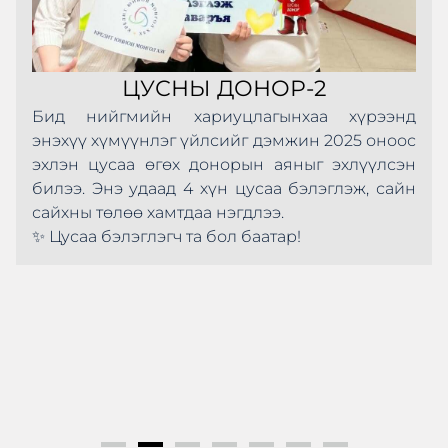
ЦУСНЫ ДОНОР-2
Бид нийгмийн хариуцлагынхаа хүрээнд
энэхүү хүмүүнлэг үйлсийг дэмжин 2025 оноос
эхлэн цусаа өгөх донорын аяныг эхлүүлсэн
билээ. Энэ удаад 4 хүн цусаа бэлэглэж, сайн
сайхны төлөө хамтдаа нэгдлээ.
✨ Цусаа бэлэглэгч та бол баатар!