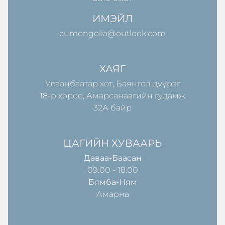
ИМЭЙЛ
cumongolia@outlook.com
ХАЯГ
Улаанбаатар хот, Баянгол дүүрэг
18-р хороо, Амарсанаагийн гудамж
32А байр
ЦАГИЙН ХУВААРЬ
Даваа-Баасан
09.00 - 18.00
Бямба-Ням
Амарна