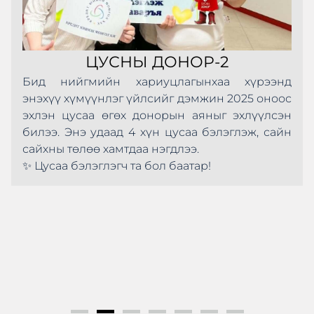
ЦУСНЫ ДОНОР-2
Бид нийгмийн хариуцлагынхаа хүрээнд
энэхүү хүмүүнлэг үйлсийг дэмжин 2025 оноос
эхлэн цусаа өгөх донорын аяныг эхлүүлсэн
билээ. Энэ удаад 4 хүн цусаа бэлэглэж, сайн
сайхны төлөө хамтдаа нэгдлээ.
✨ Цусаа бэлэглэгч та бол баатар!