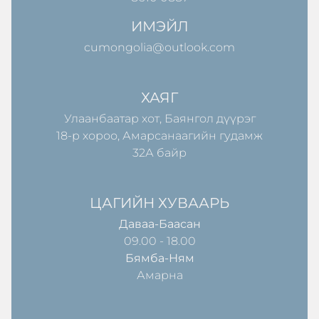
ИМЭЙЛ
cumongolia@outlook.com
ХАЯГ
Улаанбаатар хот, Баянгол дүүрэг
18-р хороо, Амарсанаагийн гудамж
32А байр
ЦАГИЙН ХУВААРЬ
Даваа-Баасан
09.00 - 18.00
Бямба-Ням
Амарна