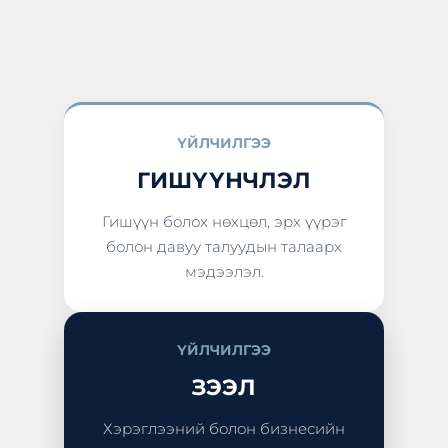
ҮЙЛЧИЛГЭЭ
ГИШҮҮНЧЛЭЛ
Гишүүн болох нөхцөл, эрх үүрэг
болон давуу талуудын талаарх
мэдээлэл.
ҮЙЛЧИЛГЭЭ
ЗЭЭЛ
Хэрэглээний болон бизнесийн