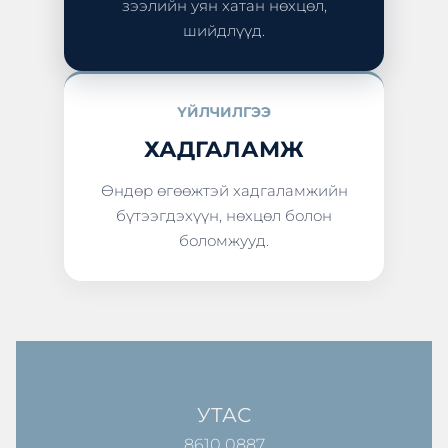
зээлийн уян хатан нөхцөл,
шийдлүүд.
ҮЙЛЧИЛГЭЭ
ХАДГАЛАМЖ
Өндөр өгөөжтэй хадгаламжийн
бүтээгдэхүүн, нөхцөл болон
боломжууд.
УТАС
8610 0887