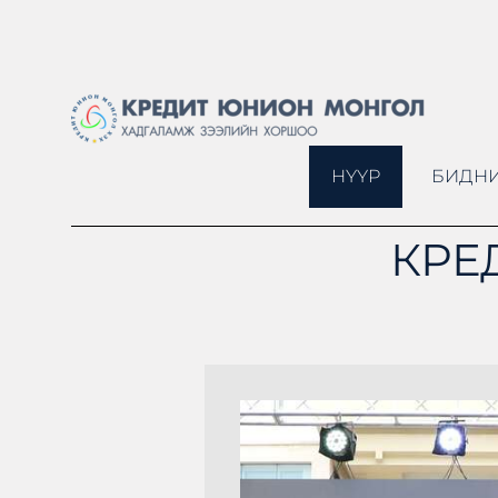
НҮҮР
БИДНИ
КРЕ