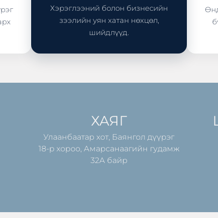
Хэрэглээний болон бизнесийн
үрэг
Өнд
зээлийн уян хатан нөхцөл,
арх
б
шийдлүүд.
ХАЯГ
Улаанбаатар хот, Баянгол дүүрэг
18-р хороо, Амарсанаагийн гудамж
32А байр