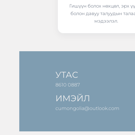
Гишүүн болох нөхцөл, эрх ү
болон давуу талуудын тала
мэдээлэл.
УТАС
8610 0887
ИМЭЙЛ
cumongolia@outlook.com