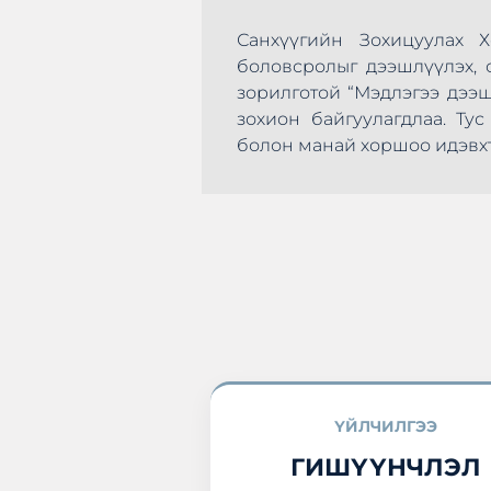
Санхүүгийн Зохицуулах 
боловсролыг дээшлүүлэх, с
зорилготой “Мэдлэгээ дээ
зохион байгуулагдлаа. Т
эхлэн цусаа өгөх
болон манай хоршоо идэвхт
а нэгдлээ.
ҮЙЛЧИЛГЭЭ
ГИШҮҮНЧЛЭЛ