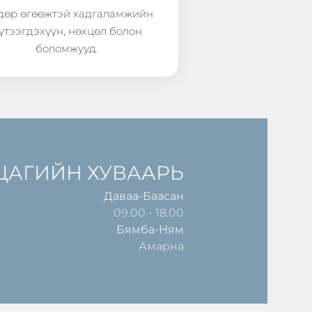
өр өгөөжтэй хадгаламжийн
үтээгдэхүүн, нөхцөл болон
боломжууд.
ЦАГИЙН ХУВААРЬ
Даваа-Баасан
09.00 - 18.00
Бямба-Ням
Амарна