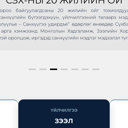
СЗХ-НЫ 20 ЖИЛИЙН ОЙ
Хороо байгуулагдсаны 20 жилийн ойг тохиолдуу
анхүүгийн бүтээгдэхүүн, үйлчилгээний талаарх мэд
шлүүлье – Санхүүгээ удирдъя” өдөрлөг өнөөдөр Сүхб
ус арга хэмжээнд Монголын Хадгаламж, Зээлийн Х
эй оролцож, иргэдэд санхүүгийн мэдлэг мэдээлэл түг
ҮЙЛЧИЛГЭЭ
ЗЭЭЛ