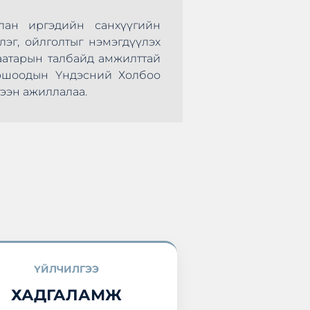
лан иргэдийн санхүүгийн
Монголын Хадгал
лэг, ойлголтыг нэмэгдүүлэх
нөхөрсөг тэмцээ
аатарын талбайд амжилттай
болж өндөрлөлөө.
оршоодын Үндэсний Холбоо
оролцоод ирлээ.
ээн ажиллалаа.
ҮЙЛЧИЛГЭЭ
ХАДГАЛАМЖ