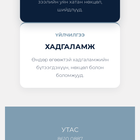
зээлийн уян хатан нөхцөл,
шийдлүүд.
ҮЙЛЧИЛГЭЭ
ХАДГАЛАМЖ
Өндөр өгөөжтэй хадгаламжийн
бүтээгдэхүүн, нөхцөл болон
боломжууд.
УТАС
8610 0887