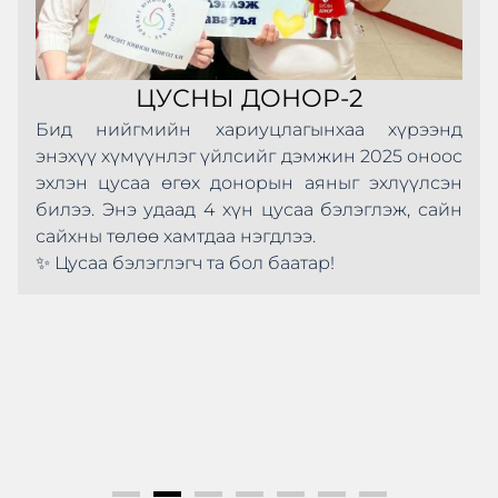
ЦУСНЫ ДОНОР-2
Бид нийгмийн хариуцлагынхаа хүрээнд
энэхүү хүмүүнлэг үйлсийг дэмжин 2025 оноос
эхлэн цусаа өгөх донорын аяныг эхлүүлсэн
билээ. Энэ удаад 4 хүн цусаа бэлэглэж, сайн
сайхны төлөө хамтдаа нэгдлээ.
✨ Цусаа бэлэглэгч та бол баатар!