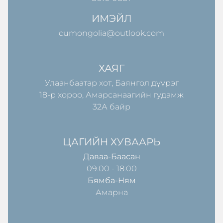
ИМЭЙЛ
cumongolia@outlook.com
ХАЯГ
Улаанбаатар хот, Баянгол дүүрэг
18-р хороо, Амарсанаагийн гудамж
32А байр
ЦАГИЙН ХУВААРЬ
Даваа-Баасан
09.00 - 18.00
Бямба-Ням
Амарна