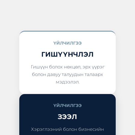
ҮЙЛЧИЛГЭЭ
ГИШҮҮНЧЛЭЛ
Гишүүн болох нөхцөл, эрх үүрэг
болон давуу талуудын талаарх
мэдээлэл.
ҮЙЛЧИЛГЭЭ
ЗЭЭЛ
Хэрэглээний болон бизнесийн