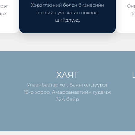
Хэрэглээний болон бизнесийн
үрэг
Өнд
зээлийн уян хатан нөхцөл,
арх
б
шийдлүүд.
ХАЯГ
Улаанбаатар хот, Баянгол дүүрэг
18-р хороо, Амарсанаагийн гудамж
32А байр