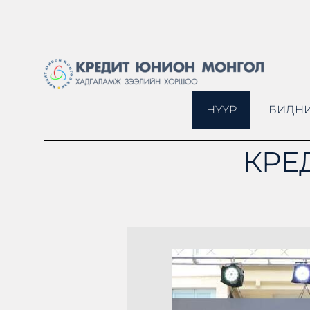
НҮҮР
БИДНИ
КРЕ