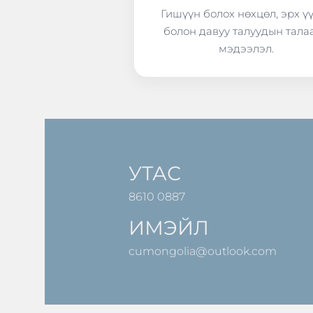
Гишүүн болох нөхцөл, эрх ү
болон давуу талуудын тала
мэдээлэл.
УТАС
8610 0887
ИМЭЙЛ
cumongolia@outlook.com