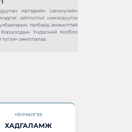
лан иргэдийн санхүүгийн
Монголын Хадгал
лэг, ойлголтыг нэмэгдүүлэх
нөхөрсөг тэмцээ
аатарын талбайд амжилттай
болж өндөрлөлөө.
оршоодын Үндэсний Холбоо
оролцоод ирлээ.
ээн ажиллалаа.
ҮЙЛЧИЛГЭЭ
ХАДГАЛАМЖ