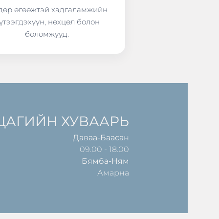
өр өгөөжтэй хадгаламжийн
үтээгдэхүүн, нөхцөл болон
боломжууд.
ЦАГИЙН ХУВААРЬ
Даваа-Баасан
09.00 - 18.00
Бямба-Ням
Амарна