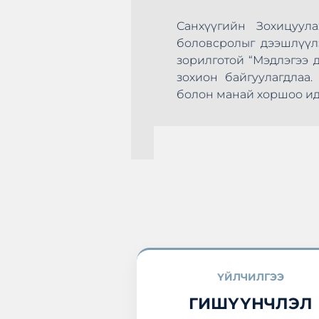
Санхүүгийн Зохицуулах 
боловсролыг дээшлүүлэх, с
зорилготой “Мэдлэгээ дээ
зохион байгуулагдлаа. Т
эхлэн цусаа өгөх
болон манай хоршоо идэвхт
а нэгдлээ.
ҮЙЛЧИЛГЭЭ
ГИШҮҮНЧЛЭЛ