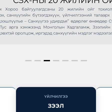
СЗХ-НЫ 20 ЖИЛИЙН ОЙ
Хороо байгуулагдсаны 20 жилийн ойг тохиолдуу
анхүүгийн бүтээгдэхүүн, үйлчилгээний талаарх мэд
шлүүлье – Санхүүгээ удирдъя” өдөрлөг өнөөдөр Сүхб
ус арга хэмжээнд Монголын Хадгаламж, Зээлийн Х
эй оролцож, иргэдэд санхүүгийн мэдлэг мэдээлэл түг
ҮЙЛЧИЛГЭЭ
ЗЭЭЛ