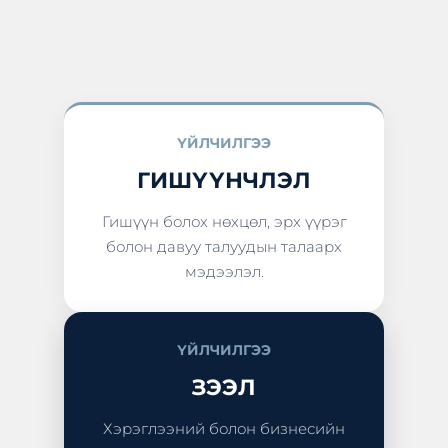
ҮЙЛЧИЛГЭЭ
ГИШҮҮНЧЛЭЛ
Гишүүн болох нөхцөл, эрх үүрэг
болон давуу талуудын талаарх
мэдээлэл.
ҮЙЛЧИЛГЭЭ
ЗЭЭЛ
Хэрэглээний болон бизнесийн