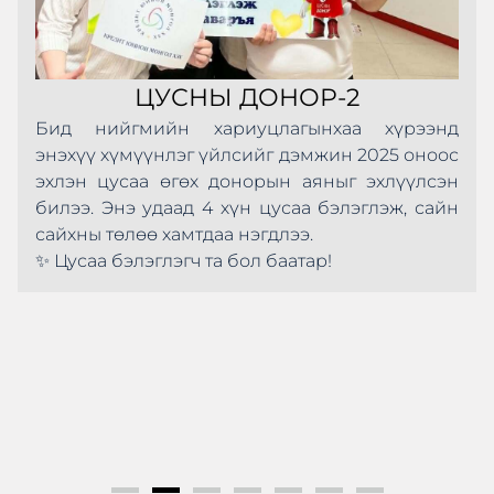
ЦУСНЫ ДОНОР-2
Бид нийгмийн хариуцлагынхаа хүрээнд
энэхүү хүмүүнлэг үйлсийг дэмжин 2025 оноос
эхлэн цусаа өгөх донорын аяныг эхлүүлсэн
билээ. Энэ удаад 4 хүн цусаа бэлэглэж, сайн
сайхны төлөө хамтдаа нэгдлээ.
✨ Цусаа бэлэглэгч та бол баатар!