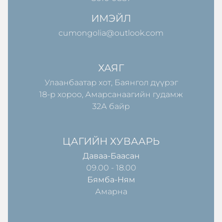
ИМЭЙЛ
cumongolia@outlook.com
ХАЯГ
Улаанбаатар хот, Баянгол дүүрэг
18-р хороо, Амарсанаагийн гудамж
32А байр
ЦАГИЙН ХУВААРЬ
Даваа-Баасан
09.00 - 18.00
Бямба-Ням
Амарна