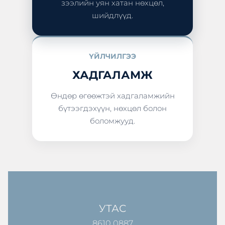
зээлийн уян хатан нөхцөл,
шийдлүүд.
ҮЙЛЧИЛГЭЭ
ХАДГАЛАМЖ
Өндөр өгөөжтэй хадгаламжийн
бүтээгдэхүүн, нөхцөл болон
боломжууд.
УТАС
8610 0887