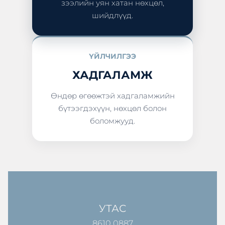
зээлийн уян хатан нөхцөл,
шийдлүүд.
ҮЙЛЧИЛГЭЭ
ХАДГАЛАМЖ
Өндөр өгөөжтэй хадгаламжийн
бүтээгдэхүүн, нөхцөл болон
боломжууд.
УТАС
8610 0887