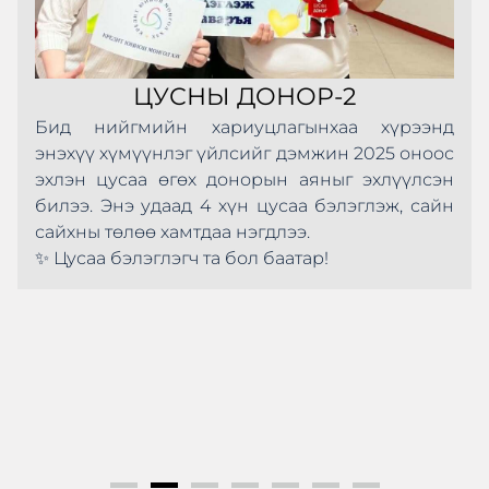
ЦУСНЫ ДОНОР-2
Бид нийгмийн хариуцлагынхаа хүрээнд
энэхүү хүмүүнлэг үйлсийг дэмжин 2025 оноос
эхлэн цусаа өгөх донорын аяныг эхлүүлсэн
билээ. Энэ удаад 4 хүн цусаа бэлэглэж, сайн
сайхны төлөө хамтдаа нэгдлээ.
✨ Цусаа бэлэглэгч та бол баатар!