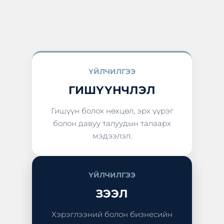
ҮЙЛЧИЛГЭЭ
ГИШҮҮНЧЛЭЛ
Гишүүн болох нөхцөл, эрх үүрэг
болон давуу талуудын талаарх
мэдээлэл.
ҮЙЛЧИЛГЭЭ
ЗЭЭЛ
Хэрэглээний болон бизнесийн