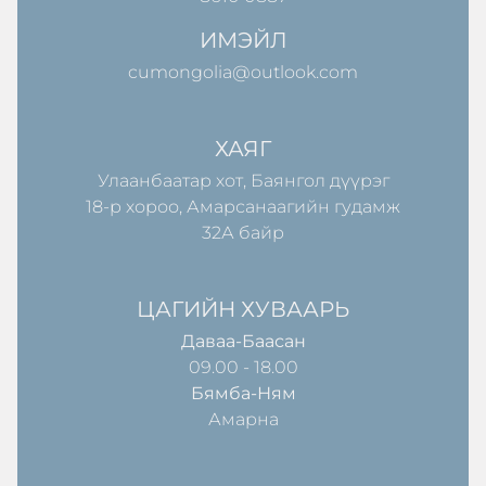
ИМЭЙЛ
cumongolia@outlook.com
ХАЯГ
Улаанбаатар хот, Баянгол дүүрэг
18-р хороо, Амарсанаагийн гудамж
32А байр
ЦАГИЙН ХУВААРЬ
Даваа-Баасан
09.00 - 18.00
Бямба-Ням
Амарна