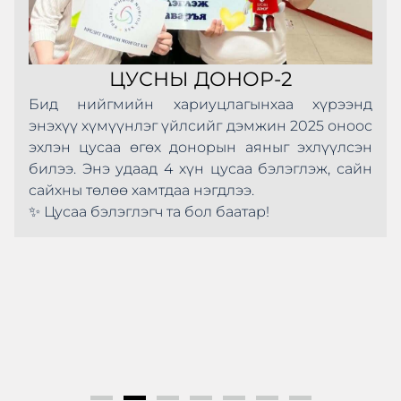
ЦУСНЫ ДОНОР-2
Бид нийгмийн хариуцлагынхаа хүрээнд
энэхүү хүмүүнлэг үйлсийг дэмжин 2025 оноос
эхлэн цусаа өгөх донорын аяныг эхлүүлсэн
билээ. Энэ удаад 4 хүн цусаа бэлэглэж, сайн
сайхны төлөө хамтдаа нэгдлээ.
✨ Цусаа бэлэглэгч та бол баатар!