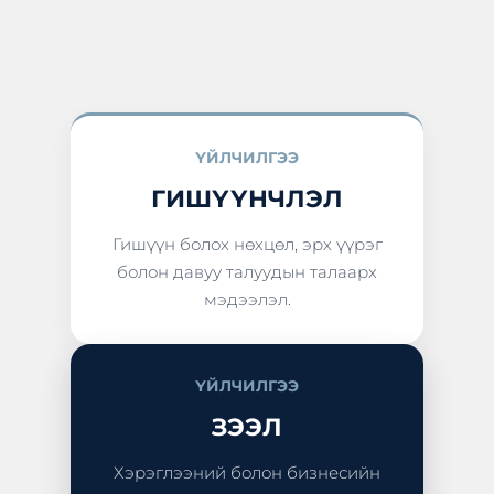
ҮЙЛЧИЛГЭЭ
ГИШҮҮНЧЛЭЛ
Гишүүн болох нөхцөл, эрх үүрэг
болон давуу талуудын талаарх
мэдээлэл.
ҮЙЛЧИЛГЭЭ
ЗЭЭЛ
Хэрэглээний болон бизнесийн