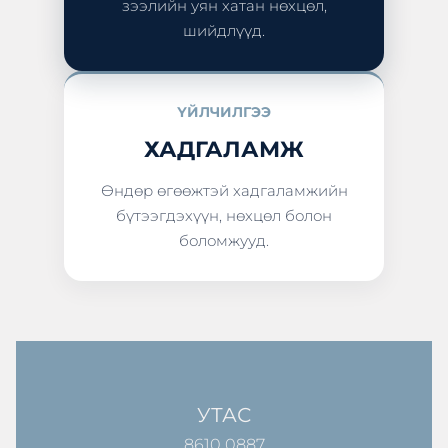
зээлийн уян хатан нөхцөл,
шийдлүүд.
ҮЙЛЧИЛГЭЭ
ХАДГАЛАМЖ
Өндөр өгөөжтэй хадгаламжийн
бүтээгдэхүүн, нөхцөл болон
боломжууд.
УТАС
8610 0887