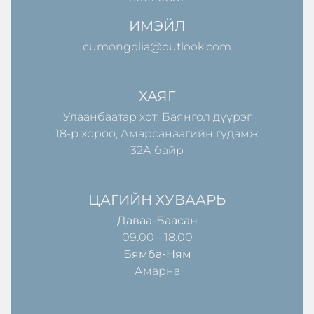
ИМЭЙЛ
cumongolia@outlook.com
ХАЯГ
Улаанбаатар хот, Баянгол дүүрэг
18-р хороо, Амарсанаагийн гудамж
32А байр
ЦАГИЙН ХУВААРЬ
Даваа-Баасан
09.00 - 18.00
Бямба-Ням
Амарна