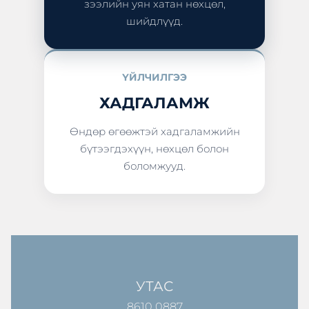
зээлийн уян хатан нөхцөл,
шийдлүүд.
ҮЙЛЧИЛГЭЭ
ХАДГАЛАМЖ
Өндөр өгөөжтэй хадгаламжийн
бүтээгдэхүүн, нөхцөл болон
боломжууд.
УТАС
8610 0887