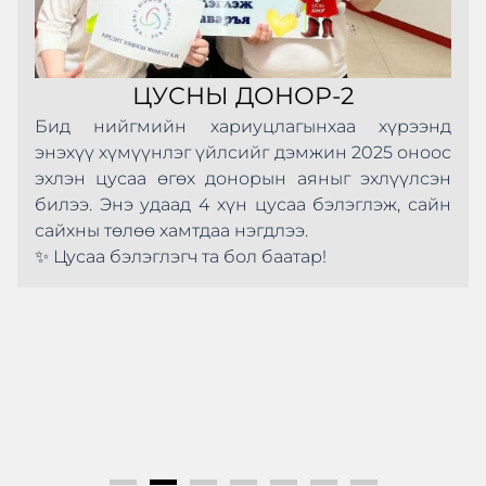
ЦУСНЫ ДОНОР-2
Бид нийгмийн хариуцлагынхаа хүрээнд
энэхүү хүмүүнлэг үйлсийг дэмжин 2025 оноос
эхлэн цусаа өгөх донорын аяныг эхлүүлсэн
билээ. Энэ удаад 4 хүн цусаа бэлэглэж, сайн
сайхны төлөө хамтдаа нэгдлээ.
✨ Цусаа бэлэглэгч та бол баатар!