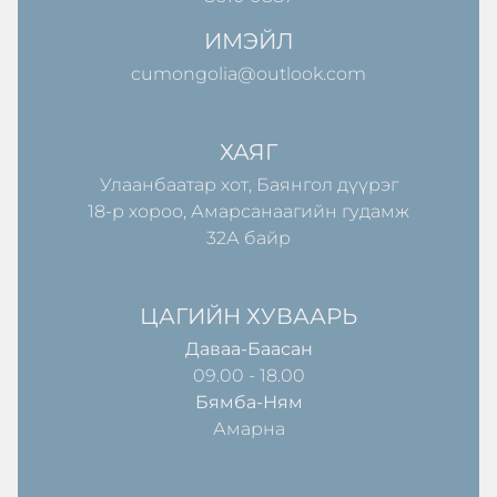
ИМЭЙЛ
cumongolia@outlook.com
ХАЯГ
Улаанбаатар хот, Баянгол дүүрэг
18-р хороо, Амарсанаагийн гудамж
32А байр
ЦАГИЙН ХУВААРЬ
Даваа-Баасан
09.00 - 18.00
Бямба-Ням
Амарна