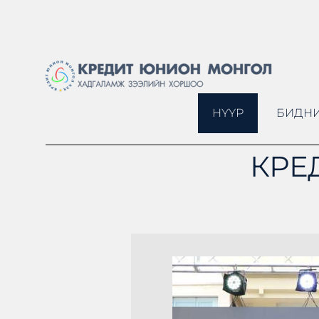
НҮҮР
БИДНИ
КРЕ