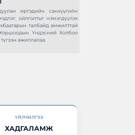
лан иргэдийн санхүүгийн
Монголын Хадгал
лэг, ойлголтыг нэмэгдүүлэх
нөхөрсөг тэмцээ
аатарын талбайд амжилттай
болж өндөрлөлөө.
оршоодын Үндэсний Холбоо
оролцоод ирлээ.
ээн ажиллалаа.
ҮЙЛЧИЛГЭЭ
ХАДГАЛАМЖ