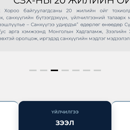
СЗХ-НЫ 20 ЖИЛИЙН ОЙ
Хороо байгуулагдсаны 20 жилийн ойг тохиолдуу
анхүүгийн бүтээгдэхүүн, үйлчилгээний талаарх мэд
шлүүлье – Санхүүгээ удирдъя” өдөрлөг өнөөдөр Сүхб
ус арга хэмжээнд Монголын Хадгаламж, Зээлийн Х
эй оролцож, иргэдэд санхүүгийн мэдлэг мэдээлэл түг
ҮЙЛЧИЛГЭЭ
ЗЭЭЛ