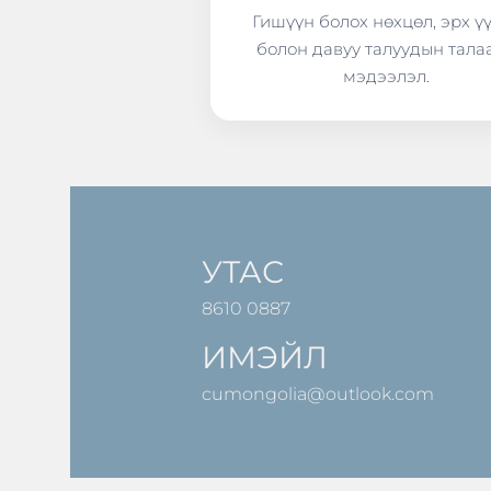
Гишүүн болох нөхцөл, эрх ү
болон давуу талуудын тала
мэдээлэл.
УТАС
8610 0887
ИМЭЙЛ
cumongolia@outlook.com