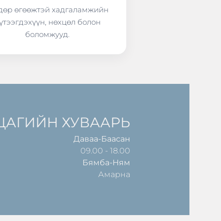
өр өгөөжтэй хадгаламжийн
үтээгдэхүүн, нөхцөл болон
боломжууд.
ЦАГИЙН ХУВААРЬ
Даваа-Баасан
09.00 - 18.00
Бямба-Ням
Амарна