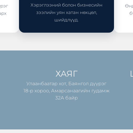
Хэрэглээний болон бизнесийн
үрэг
Өнд
зээлийн уян хатан нөхцөл,
арх
б
шийдлүүд.
ХАЯГ
Улаанбаатар хот, Баянгол дүүрэг
18-р хороо, Амарсанаагийн гудамж
32А байр