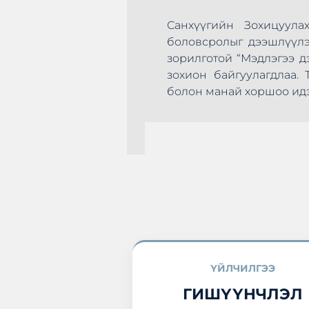
Санхүүгийн Зохицуулах 
боловсролыг дээшлүүлэх, с
зорилготой “Мэдлэгээ дээ
зохион байгуулагдлаа. Т
эхлэн цусаа өгөх
болон манай хоршоо идэвхт
а нэгдлээ.
ҮЙЛЧИЛГЭЭ
ГИШҮҮНЧЛЭЛ