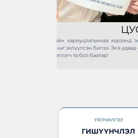
Санхүүгийн Зохицуул
боловсролыг дээшлүүлэ
зорилготой “Мэдлэгээ 
зохион байгуулагдлаа
оос эхлэн цусаа өгөх
болон манай хоршоо идэ
мтдаа нэгдлээ.
ҮЙЛЧИЛГЭЭ
ГИШҮҮНЧЛЭЛ