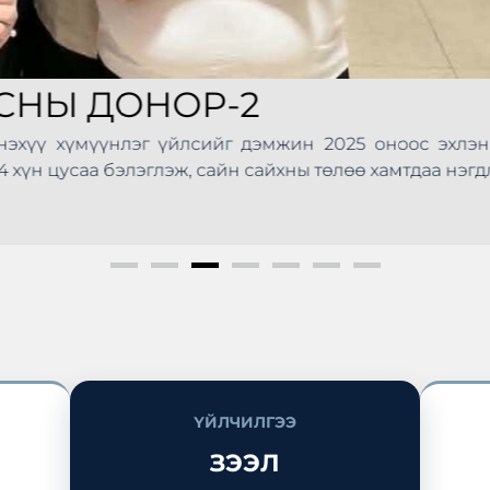
СЗХ-НЫ 20 ЖИЛИЙН О
ах Хороо байгуулагдсаны 20 жилийн ойг тохиол
х, санхүүгийн бүтээгдэхүүн, үйлчилгээний талаарх 
дээшлүүлье – Санхүүгээ удирдъя” өдөрлөг өнөөдөр 
. Тус арга хэмжээнд Монголын Хадгаламж, Зээлий
вхтэй оролцож, иргэдэд санхүүгийн мэдлэг мэдээлэл
ҮЙЛЧИЛГЭЭ
ЗЭЭЛ