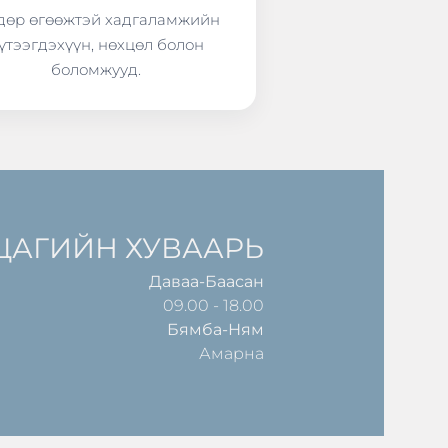
өр өгөөжтэй хадгаламжийн
үтээгдэхүүн, нөхцөл болон
боломжууд.
ЦАГИЙН ХУВААРЬ
Даваа-Баасан
09.00 - 18.00
Бямба-Ням
Амарна