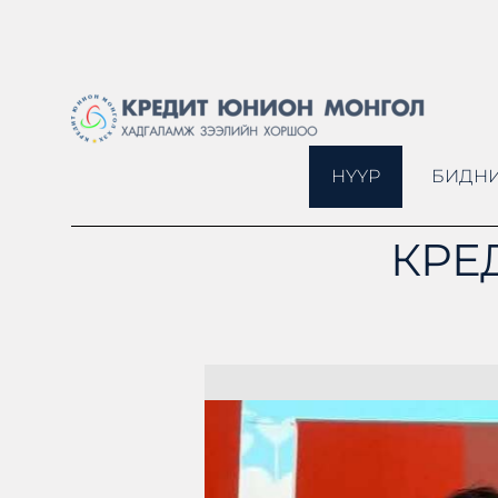
НҮҮР
БИДНИ
КРЕ