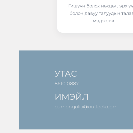
Гишүүн болох нөхцөл, эрх ү
болон давуу талуудын тала
мэдээлэл.
УТАС
8610 0887
ИМЭЙЛ
cumongolia@outlook.com