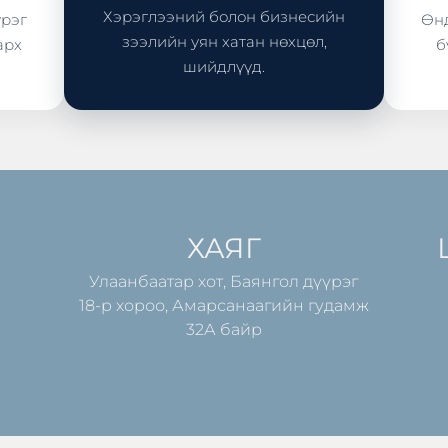
Хэрэглээний болон бизнесийн
үрэг
Өнд
зээлийн уян хатан нөхцөл,
арх
б
шийдлүүд.
ХАЯГ
Улаанбаатар хот, Баянгол дүүрэг
18-р хороо, Амарсанаагийн гудамж
32А байр