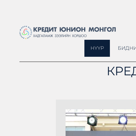
НҮҮР
БИДНИ
КРЕ