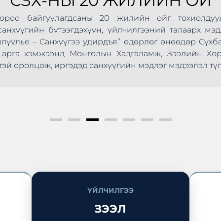
СЗХ-НЫ 20 ЖИЛИЙН ОЙ
Хороо байгуулагдсаны 20 жилийн ойг тохиолдуу
анхүүгийн бүтээгдэхүүн, үйлчилгээний талаарх мэд
шлүүлье – Санхүүгээ удирдъя” өдөрлөг өнөөдөр Сүхб
ус арга хэмжээнд Монголын Хадгаламж, Зээлийн Х
эй оролцож, иргэдэд санхүүгийн мэдлэг мэдээлэл түг
ҮЙЛЧИЛГЭЭ
ЗЭЭЛ