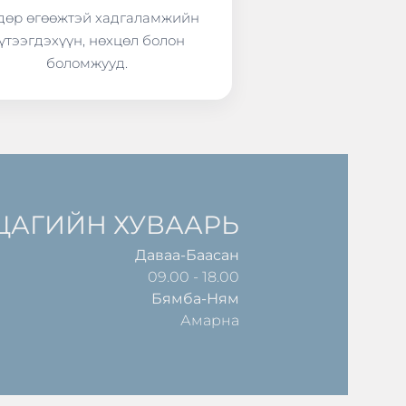
өр өгөөжтэй хадгаламжийн
үтээгдэхүүн, нөхцөл болон
боломжууд.
ЦАГИЙН ХУВААРЬ
Даваа-Баасан
09.00 - 18.00
Бямба-Ням
Амарна