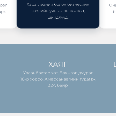
Хэрэглээний болон бизнесийн
үрэг
Өнд
зээлийн уян хатан нөхцөл,
арх
б
шийдлүүд.
ХАЯГ
Улаанбаатар хот, Баянгол дүүрэг
18-р хороо, Амарсанаагийн гудамж
32А байр