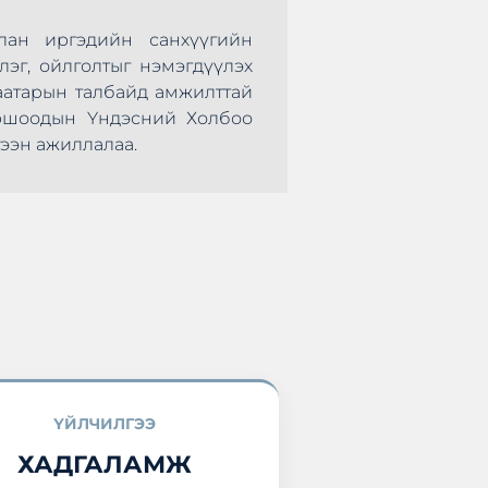
лан иргэдийн санхүүгийн
Монголын Хадгал
лэг, ойлголтыг нэмэгдүүлэх
нөхөрсөг тэмцээ
аатарын талбайд амжилттай
болж өндөрлөлөө.
оршоодын Үндэсний Холбоо
оролцоод ирлээ.
ээн ажиллалаа.
ҮЙЛЧИЛГЭЭ
ХАДГАЛАМЖ