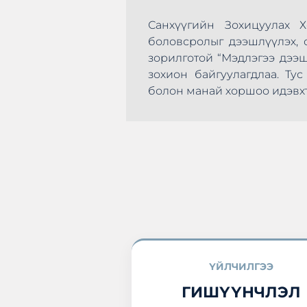
Санхүүгийн Зохицуулах 
боловсролыг дээшлүүлэх, с
зорилготой “Мэдлэгээ дээ
зохион байгуулагдлаа. Т
эхлэн цусаа өгөх
болон манай хоршоо идэвхт
а нэгдлээ.
ҮЙЛЧИЛГЭЭ
ГИШҮҮНЧЛЭЛ