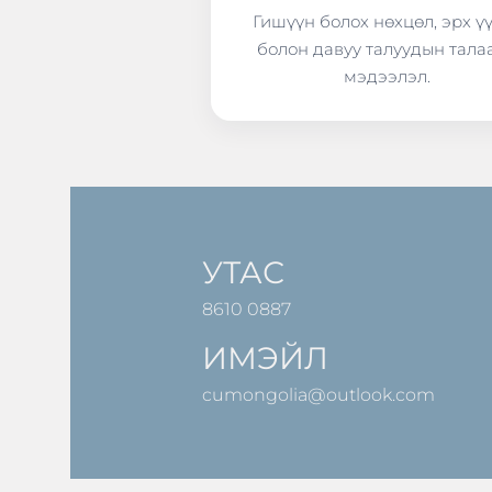
Гишүүн болох нөхцөл, эрх ү
болон давуу талуудын тала
мэдээлэл.
УТАС
8610 0887
ИМЭЙЛ
cumongolia@outlook.com