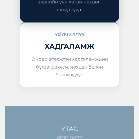
зээлийн уян хатан нөхцөл,
шийдлүүд.
ҮЙЛЧИЛГЭЭ
ХАДГАЛАМЖ
Өндөр өгөөжтэй хадгаламжийн
бүтээгдэхүүн, нөхцөл болон
боломжууд.
УТАС
8610 0887