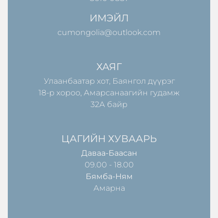
ИМЭЙЛ
cumongolia@outlook.com
ХАЯГ
Улаанбаатар хот, Баянгол дүүрэг
18-р хороо, Амарсанаагийн гудамж
32А байр
ЦАГИЙН ХУВААРЬ
Даваа-Баасан
09.00 - 18.00
Бямба-Ням
Амарна