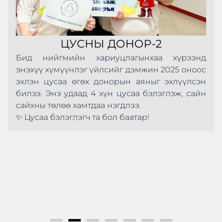
ЦУСНЫ ДОНОР-2
Бид нийгмийн хариуцлагынхаа хүрээнд
энэхүү хүмүүнлэг үйлсийг дэмжин 2025 оноос
эхлэн цусаа өгөх донорын аяныг эхлүүлсэн
билээ. Энэ удаад 4 хүн цусаа бэлэглэж, сайн
сайхны төлөө хамтдаа нэгдлээ.
✨ Цусаа бэлэглэгч та бол баатар!