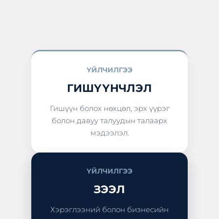
ҮЙЛЧИЛГЭЭ
ГИШҮҮНЧЛЭЛ
Гишүүн болох нөхцөл, эрх үүрэг
болон давуу талуудын талаарх
мэдээлэл.
ҮЙЛЧИЛГЭЭ
ЗЭЭЛ
Хэрэглээний болон бизнесийн