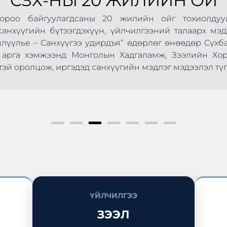
СЗХ-НЫ 20 ЖИЛИЙН ОЙ
Хороо байгуулагдсаны 20 жилийн ойг тохиолдуу
анхүүгийн бүтээгдэхүүн, үйлчилгээний талаарх мэд
шлүүлье – Санхүүгээ удирдъя” өдөрлөг өнөөдөр Сүхб
ус арга хэмжээнд Монголын Хадгаламж, Зээлийн Х
эй оролцож, иргэдэд санхүүгийн мэдлэг мэдээлэл түг
ҮЙЛЧИЛГЭЭ
ЗЭЭЛ