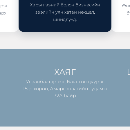
Хэрэглээний болон бизнесийн
үрэг
Өнд
зээлийн уян хатан нөхцөл,
арх
б
шийдлүүд.
ХАЯГ
Улаанбаатар хот, Баянгол дүүрэг
18-р хороо, Амарсанаагийн гудамж
32А байр