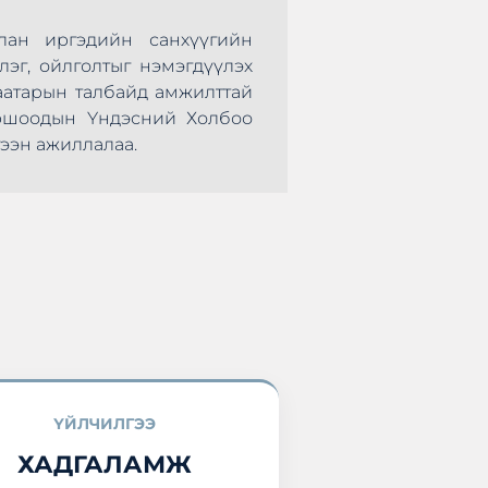
лан иргэдийн санхүүгийн
Монголын Хадгал
лэг, ойлголтыг нэмэгдүүлэх
нөхөрсөг тэмцээ
аатарын талбайд амжилттай
болж өндөрлөлөө.
оршоодын Үндэсний Холбоо
оролцоод ирлээ.
ээн ажиллалаа.
ҮЙЛЧИЛГЭЭ
ХАДГАЛАМЖ