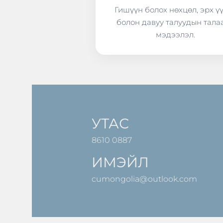
Гишүүн болох нөхцөл, эрх ү
болон давуу талуудын тала
мэдээлэл.
УТАС
8610 0887
ИМЭЙЛ
cumongolia@outlook.com