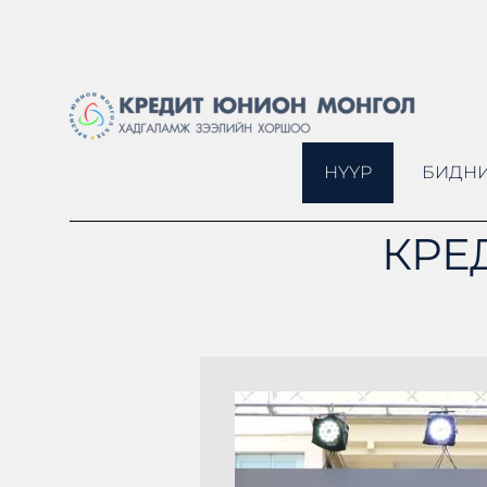
НҮҮР
БИДНИ
КРЕ