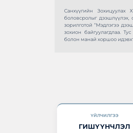
Санхүүгийн Зохицуулах 
боловсролыг дээшлүүлэх, с
зорилготой “Мэдлэгээ дээ
зохион байгуулагдлаа. Т
эхлэн цусаа өгөх
болон манай хоршоо идэвхт
а нэгдлээ.
ҮЙЛЧИЛГЭЭ
ГИШҮҮНЧЛЭЛ