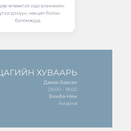
өр өгөөжтэй хадгаламжийн
үтээгдэхүүн, нөхцөл болон
боломжууд.
ЦАГИЙН ХУВААРЬ
Даваа-Баасан
09.00 - 18.00
Бямба-Ням
Амарна