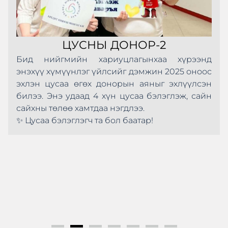
ЦУСНЫ ДОНОР-2
Бид нийгмийн хариуцлагынхаа хүрээнд
энэхүү хүмүүнлэг үйлсийг дэмжин 2025 оноос
эхлэн цусаа өгөх донорын аяныг эхлүүлсэн
билээ. Энэ удаад 4 хүн цусаа бэлэглэж, сайн
сайхны төлөө хамтдаа нэгдлээ.
✨ Цусаа бэлэглэгч та бол баатар!