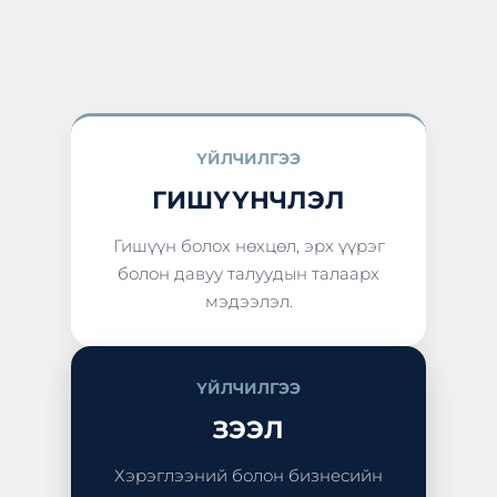
ҮЙЛЧИЛГЭЭ
ГИШҮҮНЧЛЭЛ
Гишүүн болох нөхцөл, эрх үүрэг
болон давуу талуудын талаарх
мэдээлэл.
ҮЙЛЧИЛГЭЭ
ЗЭЭЛ
Хэрэглээний болон бизнесийн