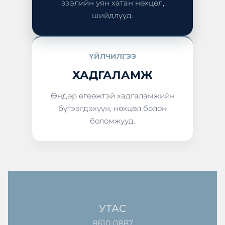
зээлийн уян хатан нөхцөл,
шийдлүүд.
ҮЙЛЧИЛГЭЭ
ХАДГАЛАМЖ
Өндөр өгөөжтэй хадгаламжийн
бүтээгдэхүүн, нөхцөл болон
боломжууд.
УТАС
8610 0887