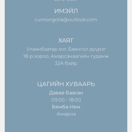
ИМЭЙЛ
cumongolia@outlook.com
ХАЯГ
Улаанбаатар хот, Баянгол дүүрэг
18-р хороо, Амарсанаагийн гудамж
32А байр
ЦАГИЙН ХУВААРЬ
Даваа-Баасан
09.00 - 18.00
Бямба-Ням
Амарна