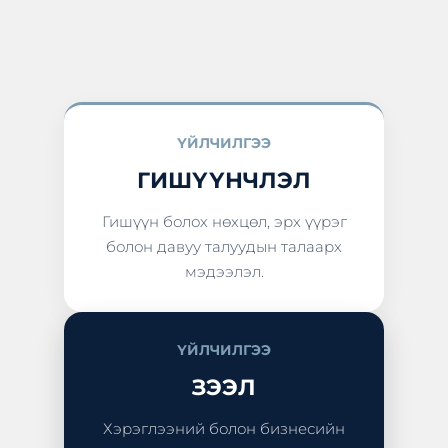
ҮЙЛЧИЛГЭЭ
ГИШҮҮНЧЛЭЛ
Гишүүн болох нөхцөл, эрх үүрэг
болон давуу талуудын талаарх
мэдээлэл.
ҮЙЛЧИЛГЭЭ
ЗЭЭЛ
Хэрэглээний болон бизнесийн