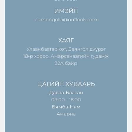
ИМЭЙЛ
cumongolia@outlook.com
ХАЯГ
Улаанбаатар хот, Баянгол дүүрэг
18-р хороо, Амарсанаагийн гудамж
32А байр
ЦАГИЙН ХУВААРЬ
Даваа-Баасан
09.00 - 18.00
Бямба-Ням
Амарна