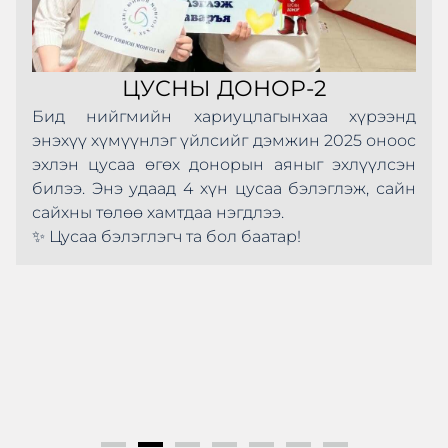
ЦУСНЫ ДОНОР-2
Бид нийгмийн хариуцлагынхаа хүрээнд
энэхүү хүмүүнлэг үйлсийг дэмжин 2025 оноос
эхлэн цусаа өгөх донорын аяныг эхлүүлсэн
билээ. Энэ удаад 4 хүн цусаа бэлэглэж, сайн
сайхны төлөө хамтдаа нэгдлээ.
✨ Цусаа бэлэглэгч та бол баатар!