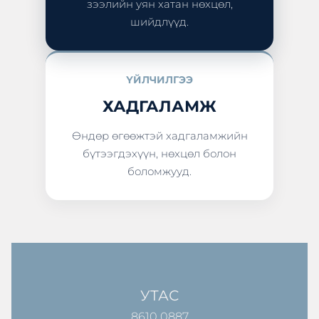
зээлийн уян хатан нөхцөл,
шийдлүүд.
ҮЙЛЧИЛГЭЭ
ХАДГАЛАМЖ
Өндөр өгөөжтэй хадгаламжийн
бүтээгдэхүүн, нөхцөл болон
боломжууд.
УТАС
8610 0887