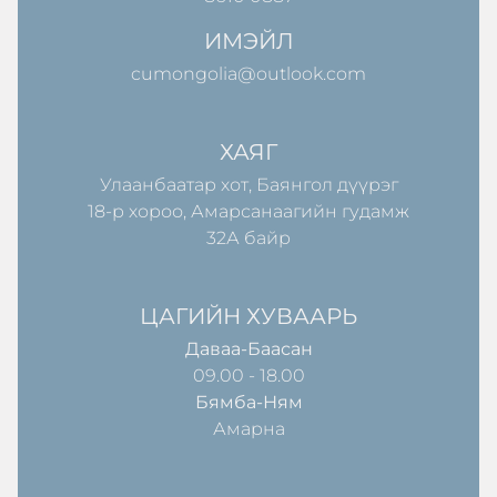
ИМЭЙЛ
cumongolia@outlook.com
ХАЯГ
Улаанбаатар хот, Баянгол дүүрэг
18-р хороо, Амарсанаагийн гудамж
32А байр
ЦАГИЙН ХУВААРЬ
Даваа-Баасан
09.00 - 18.00
Бямба-Ням
Амарна