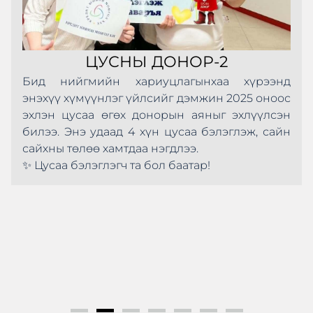
ЦУСНЫ ДОНОР-2
Бид нийгмийн хариуцлагынхаа хүрээнд
энэхүү хүмүүнлэг үйлсийг дэмжин 2025 оноос
эхлэн цусаа өгөх донорын аяныг эхлүүлсэн
билээ. Энэ удаад 4 хүн цусаа бэлэглэж, сайн
сайхны төлөө хамтдаа нэгдлээ.
✨ Цусаа бэлэглэгч та бол баатар!