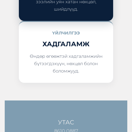
зээлийн уян хатан нөхцөл,
шийдлүүд.
ҮЙЛЧИЛГЭЭ
ХАДГАЛАМЖ
Өндөр өгөөжтэй хадгаламжийн
бүтээгдэхүүн, нөхцөл болон
боломжууд.
УТАС
8610 0887