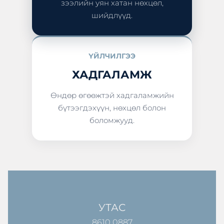
зээлийн уян хатан нөхцөл,
шийдлүүд.
ҮЙЛЧИЛГЭЭ
ХАДГАЛАМЖ
Өндөр өгөөжтэй хадгаламжийн
бүтээгдэхүүн, нөхцөл болон
боломжууд.
УТАС
8610 0887