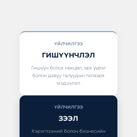
ҮЙЛЧИЛГЭЭ
ГИШҮҮНЧЛЭЛ
Гишүүн болох нөхцөл, эрх үүрэг
болон давуу талуудын талаарх
мэдээлэл.
ҮЙЛЧИЛГЭЭ
ЗЭЭЛ
Хэрэглээний болон бизнесийн