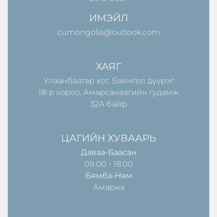
ИМЭЙЛ
cumongolia@outlook.com
ХАЯГ
Улаанбаатар хот, Баянгол дүүрэг
18-р хороо, Амарсанаагийн гудамж
32А байр
ЦАГИЙН ХУВААРЬ
Даваа-Баасан
09.00 - 18.00
Бямба-Ням
Амарна