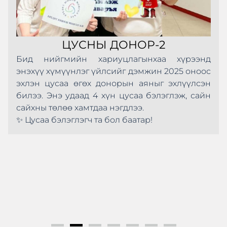
ЦУСНЫ ДОНОР-2
Бид нийгмийн хариуцлагынхаа хүрээнд
энэхүү хүмүүнлэг үйлсийг дэмжин 2025 оноос
эхлэн цусаа өгөх донорын аяныг эхлүүлсэн
билээ. Энэ удаад 4 хүн цусаа бэлэглэж, сайн
сайхны төлөө хамтдаа нэгдлээ.
✨ Цусаа бэлэглэгч та бол баатар!