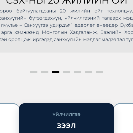
СЗХ-НЫ 20 ЖИЛИЙН ОЙ
Хороо байгуулагдсаны 20 жилийн ойг тохиолдуу
анхүүгийн бүтээгдэхүүн, үйлчилгээний талаарх мэд
шлүүлье – Санхүүгээ удирдъя” өдөрлөг өнөөдөр Сүхб
ус арга хэмжээнд Монголын Хадгаламж, Зээлийн Х
эй оролцож, иргэдэд санхүүгийн мэдлэг мэдээлэл түг
ҮЙЛЧИЛГЭЭ
ЗЭЭЛ