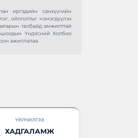
лан иргэдийн санхүүгийн
Монголын Хадгал
лэг, ойлголтыг нэмэгдүүлэх
нөхөрсөг тэмцээ
аатарын талбайд амжилттай
болж өндөрлөлөө.
оршоодын Үндэсний Холбоо
оролцоод ирлээ.
ээн ажиллалаа.
ҮЙЛЧИЛГЭЭ
ХАДГАЛАМЖ