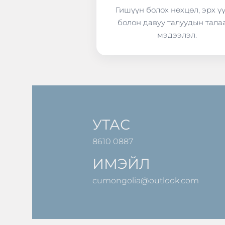
Гишүүн болох нөхцөл, эрх ү
болон давуу талуудын тала
мэдээлэл.
УТАС
8610 0887
ИМЭЙЛ
cumongolia@outlook.com