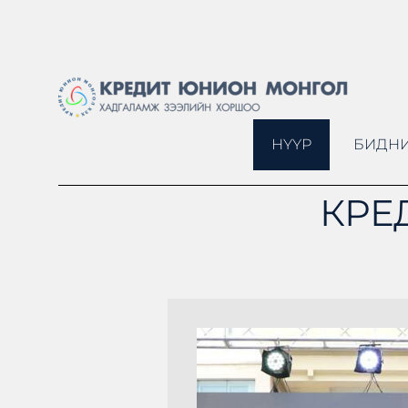
НҮҮР
БИДНИ
КРЕ