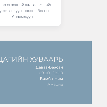
өр өгөөжтэй хадгаламжийн
үтээгдэхүүн, нөхцөл болон
боломжууд.
ЦАГИЙН ХУВААРЬ
Даваа-Баасан
09.00 - 18.00
Бямба-Ням
Амарна