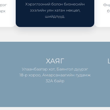
Хэрэглээний болон бизнесийн
үрэг
Өнд
зээлийн уян хатан нөхцөл,
арх
б
шийдлүүд.
ХАЯГ
Улаанбаатар хот, Баянгол дүүрэг
18-р хороо, Амарсанаагийн гудамж
32А байр