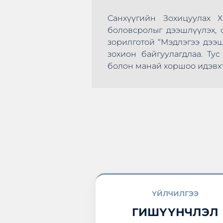
Санхүүгийн Зохицуулах 
боловсролыг дээшлүүлэх, с
зорилготой “Мэдлэгээ дээ
зохион байгуулагдлаа. Т
эхлэн цусаа өгөх
болон манай хоршоо идэвхт
а нэгдлээ.
ҮЙЛЧИЛГЭЭ
ГИШҮҮНЧЛЭЛ