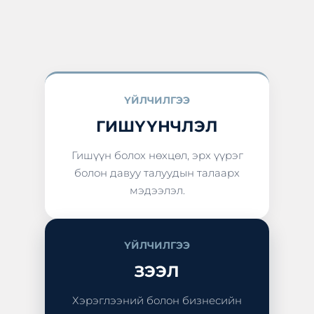
ҮЙЛЧИЛГЭЭ
ГИШҮҮНЧЛЭЛ
Гишүүн болох нөхцөл, эрх үүрэг
болон давуу талуудын талаарх
мэдээлэл.
ҮЙЛЧИЛГЭЭ
ЗЭЭЛ
Хэрэглээний болон бизнесийн