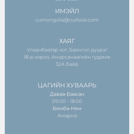
ИМЭЙЛ
cumongolia@outlook.com
ХАЯГ
Улаанбаатар хот, Баянгол дүүрэг
18-р хороо, Амарсанаагийн гудамж
32А байр
ЦАГИЙН ХУВААРЬ
Даваа-Баасан
09.00 - 18.00
Бямба-Ням
Амарна