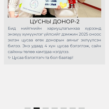
ЦУСНЫ ДОНОР-2
Бид нийгмийн хариуцлагынхаа хүрээнд
энэхүү хүмүүнлэг үйлсийг дэмжин 2025 оноос
эхлэн цусаа өгөх донорын аяныг эхлүүлсэн
билээ. Энэ удаад 4 хүн цусаа бэлэглэж, сайн
сайхны төлөө хамтдаа нэгдлээ.
✨ Цусаа бэлэглэгч та бол баатар!