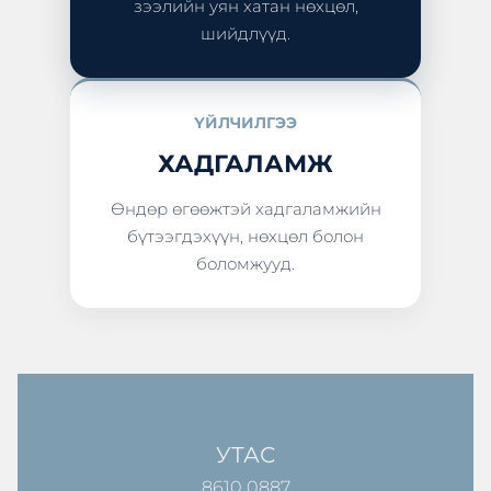
зээлийн уян хатан нөхцөл,
шийдлүүд.
ҮЙЛЧИЛГЭЭ
ХАДГАЛАМЖ
Өндөр өгөөжтэй хадгаламжийн
бүтээгдэхүүн, нөхцөл болон
боломжууд.
УТАС
8610 0887