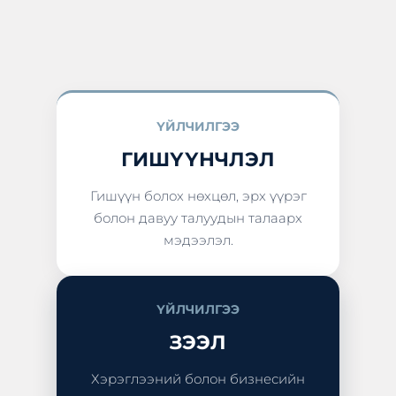
ҮЙЛЧИЛГЭЭ
ГИШҮҮНЧЛЭЛ
Гишүүн болох нөхцөл, эрх үүрэг
болон давуу талуудын талаарх
мэдээлэл.
ҮЙЛЧИЛГЭЭ
ЗЭЭЛ
Хэрэглээний болон бизнесийн