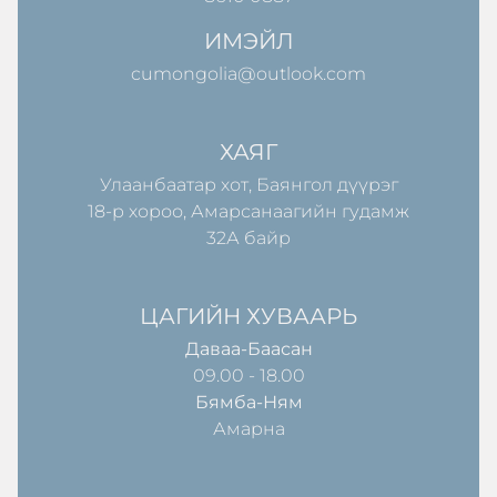
ИМЭЙЛ
cumongolia@outlook.com
ХАЯГ
Улаанбаатар хот, Баянгол дүүрэг
18-р хороо, Амарсанаагийн гудамж
32А байр
ЦАГИЙН ХУВААРЬ
Даваа-Баасан
09.00 - 18.00
Бямба-Ням
Амарна