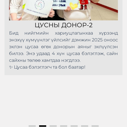
ЦУСНЫ ДОНОР-2
Бид нийгмийн хариуцлагынхаа хүрээнд
энэхүү хүмүүнлэг үйлсийг дэмжин 2025 оноос
эхлэн цусаа өгөх донорын аяныг эхлүүлсэн
билээ. Энэ удаад 4 хүн цусаа бэлэглэж, сайн
сайхны төлөө хамтдаа нэгдлээ.
✨ Цусаа бэлэглэгч та бол баатар!