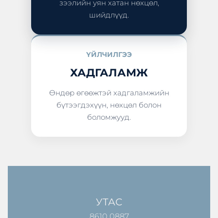
зээлийн уян хатан нөхцөл,
шийдлүүд.
ҮЙЛЧИЛГЭЭ
ХАДГАЛАМЖ
Өндөр өгөөжтэй хадгаламжийн
бүтээгдэхүүн, нөхцөл болон
боломжууд.
УТАС
8610 0887