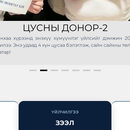
ЦУСНЫ ДОНОР-2
хаа хүрээнд энэхүү хүмүүнлэг үйлсийг дэмжин 20
лээ. Энэ удаад 4 хүн цусаа бэлэглэж, сайн сайхны төл
атар!
ҮЙЛЧИЛГЭЭ
ЗЭЭЛ