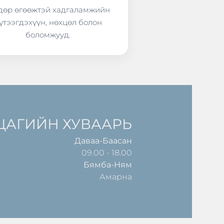
өр өгөөжтэй хадгаламжийн
үтээгдэхүүн, нөхцөл болон
боломжууд.
ЦАГИЙН ХУВААРЬ
Даваа-Баасан
09.00 - 18.00
Бямба-Ням
Амарна