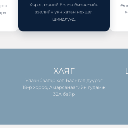
Хэрэглээний болон бизнесийн
үрэг
Өнд
зээлийн уян хатан нөхцөл,
арх
б
шийдлүүд.
ХАЯГ
Улаанбаатар хот, Баянгол дүүрэг
18-р хороо, Амарсанаагийн гудамж
32А байр