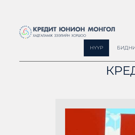
НҮҮР
БИДНИ
КРЕ