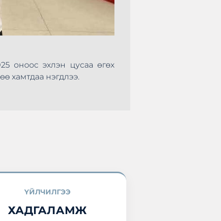
Санхүүгийн Зох
боловсролыг дээш
зорилготой “Мэдл
зохион байгуула
25 оноос эхлэн цусаа өгөх
болон манай хорш
өө хамтдаа нэгдлээ.
ҮЙЛЧИЛГЭЭ
ХАДГАЛАМЖ