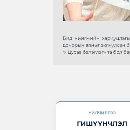
андигнах зүйл юм.
Бид нийгмийн хариуцлагын
ьж байна.
донорын аяныг эхлүүлсэн би
✨ Цусаа бэлэглэгч та бол ба
ҮЙЛЧИЛГЭЭ
ГИШҮҮНЧЛЭЛ