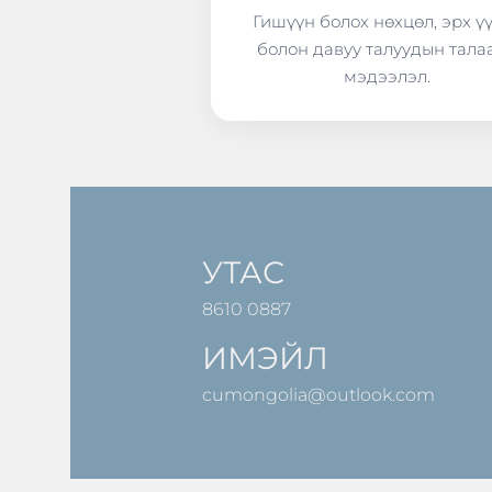
Гишүүн болох нөхцөл, эрх ү
болон давуу талуудын тала
мэдээлэл.
УТАС
8610 0887
ИМЭЙЛ
cumongolia@outlook.com