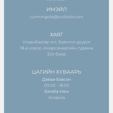
ИМЭЙЛ
cumongolia@outlook.com
ХАЯГ
Улаанбаатар хот, Баянгол дүүрэг
18-р хороо, Амарсанаагийн гудамж
32А байр
ЦАГИЙН ХУВААРЬ
Даваа-Баасан
09.00 - 18.00
Бямба-Ням
Амарна