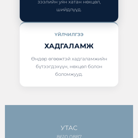
зээлийн уян хатан нөхцөл,
шийдлүүд.
ҮЙЛЧИЛГЭЭ
ХАДГАЛАМЖ
Өндөр өгөөжтэй хадгаламжийн
бүтээгдэхүүн, нөхцөл болон
боломжууд.
УТАС
8610 0887