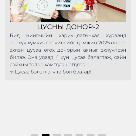
ЦУСНЫ ДОНОР-2
Бид нийгмийн хариуцлагынхаа хүрээнд
энэхүү хүмүүнлэг үйлсийг дэмжин 2025 оноос
эхлэн цусаа өгөх донорын аяныг эхлүүлсэн
билээ. Энэ удаад 4 хүн цусаа бэлэглэж, сайн
сайхны төлөө хамтдаа нэгдлээ.
✨ Цусаа бэлэглэгч та бол баатар!