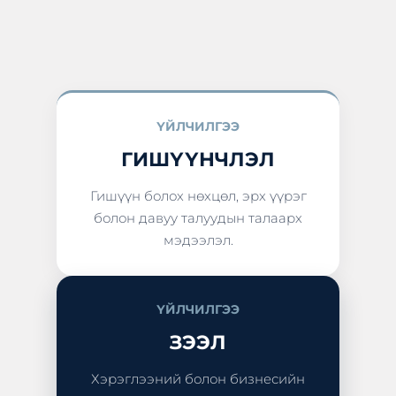
ҮЙЛЧИЛГЭЭ
ГИШҮҮНЧЛЭЛ
Гишүүн болох нөхцөл, эрх үүрэг
болон давуу талуудын талаарх
мэдээлэл.
ҮЙЛЧИЛГЭЭ
ЗЭЭЛ
Хэрэглээний болон бизнесийн