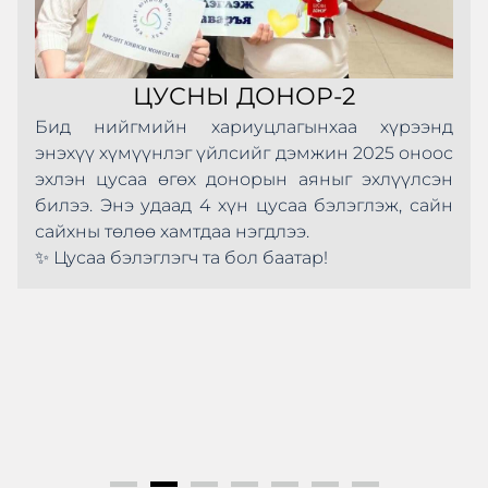
ЦУСНЫ ДОНОР-2
Бид нийгмийн хариуцлагынхаа хүрээнд
энэхүү хүмүүнлэг үйлсийг дэмжин 2025 оноос
эхлэн цусаа өгөх донорын аяныг эхлүүлсэн
билээ. Энэ удаад 4 хүн цусаа бэлэглэж, сайн
сайхны төлөө хамтдаа нэгдлээ.
✨ Цусаа бэлэглэгч та бол баатар!