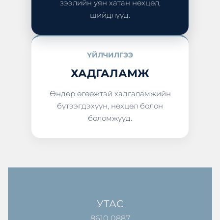
зээлийн уян хатан нөхцөл,
шийдлүүд.
ҮЙЛЧИЛГЭЭ
ХАДГАЛАМЖ
Өндөр өгөөжтэй хадгаламжийн
бүтээгдэхүүн, нөхцөл болон
боломжууд.
УТАС
8610 0887