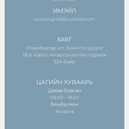
ИМЭЙЛ
cumongolia@outlook.com
ХАЯГ
Улаанбаатар хот, Баянгол дүүрэг
18-р хороо, Амарсанаагийн гудамж
32А байр
ЦАГИЙН ХУВААРЬ
Даваа-Баасан
09.00 - 18.00
Бямба-Ням
Амарна