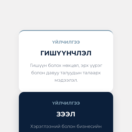
ҮЙЛЧИЛГЭЭ
ГИШҮҮНЧЛЭЛ
Гишүүн болох нөхцөл, эрх үүрэг
болон давуу талуудын талаарх
мэдээлэл.
ҮЙЛЧИЛГЭЭ
ЗЭЭЛ
Хэрэглээний болон бизнесийн