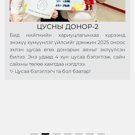
ЦУСНЫ ДОНОР-2
Бид нийгмийн хариуцлагынхаа хүрээнд
энэхүү хүмүүнлэг үйлсийг дэмжин 2025 оноос
эхлэн цусаа өгөх донорын аяныг эхлүүлсэн
билээ. Энэ удаад 4 хүн цусаа бэлэглэж, сайн
сайхны төлөө хамтдаа нэгдлээ.
✨ Цусаа бэлэглэгч та бол баатар!