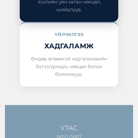
зээлийн уян хатан нөхцөл,
шийдлүүд.
ҮЙЛЧИЛГЭЭ
ХАДГАЛАМЖ
Өндөр өгөөжтэй хадгаламжийн
бүтээгдэхүүн, нөхцөл болон
боломжууд.
УТАС
8610 0887