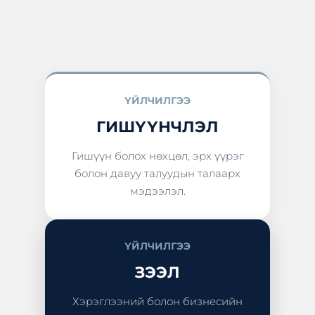
ҮЙЛЧИЛГЭЭ
ГИШҮҮНЧЛЭЛ
Гишүүн болох нөхцөл, эрх үүрэг
болон давуу талуудын талаарх
мэдээлэл.
ҮЙЛЧИЛГЭЭ
ЗЭЭЛ
Хэрэглээний болон бизнесийн