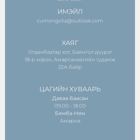
ИМЭЙЛ
cumongolia@outlook.com
ХАЯГ
Улаанбаатар хот, Баянгол дүүрэг
18-р хороо, Амарсанаагийн гудамж
32А байр
ЦАГИЙН ХУВААРЬ
Даваа-Баасан
09.00 - 18.00
Бямба-Ням
Амарна