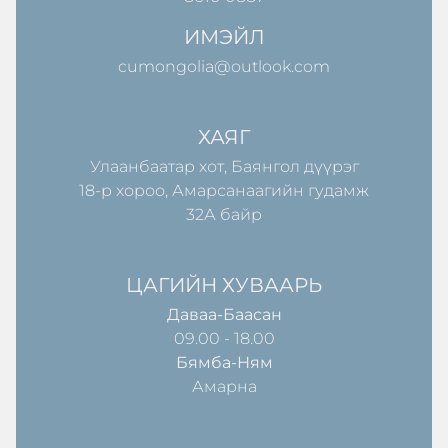
ИМЭЙЛ
cumongolia@outlook.com
ХАЯГ
Улаанбаатар хот, Баянгол дүүрэг
18-р хороо, Амарсанаагийн гудамж
32А байр
ЦАГИЙН ХУВААРЬ
Даваа-Баасан
09.00 - 18.00
Бямба-Ням
Амарна