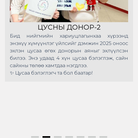
ЦУСНЫ ДОНОР-2
Бид нийгмийн хариуцлагынхаа хүрээнд
энэхүү хүмүүнлэг үйлсийг дэмжин 2025 оноос
эхлэн цусаа өгөх донорын аяныг эхлүүлсэн
билээ. Энэ удаад 4 хүн цусаа бэлэглэж, сайн
сайхны төлөө хамтдаа нэгдлээ.
✨ Цусаа бэлэглэгч та бол баатар!