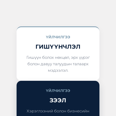
ҮЙЛЧИЛГЭЭ
ГИШҮҮНЧЛЭЛ
Гишүүн болох нөхцөл, эрх үүрэг
болон давуу талуудын талаарх
мэдээлэл.
ҮЙЛЧИЛГЭЭ
ЗЭЭЛ
Хэрэглээний болон бизнесийн