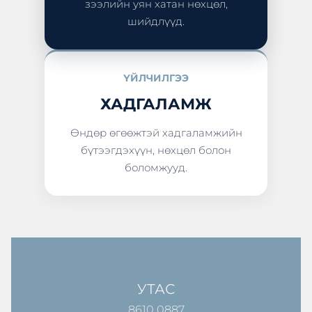
зээлийн уян хатан нөхцөл,
шийдлүүд.
ҮЙЛЧИЛГЭЭ
ХАДГАЛАМЖ
Өндөр өгөөжтэй хадгаламжийн
бүтээгдэхүүн, нөхцөл болон
боломжууд.
УТАС
8610 0887