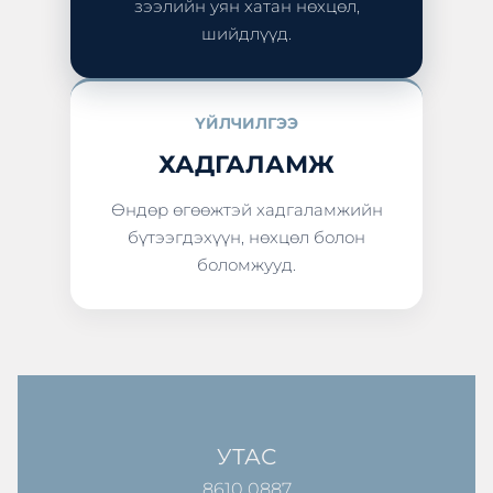
зээлийн уян хатан нөхцөл,
шийдлүүд.
ҮЙЛЧИЛГЭЭ
ХАДГАЛАМЖ
Өндөр өгөөжтэй хадгаламжийн
бүтээгдэхүүн, нөхцөл болон
боломжууд.
УТАС
8610 0887