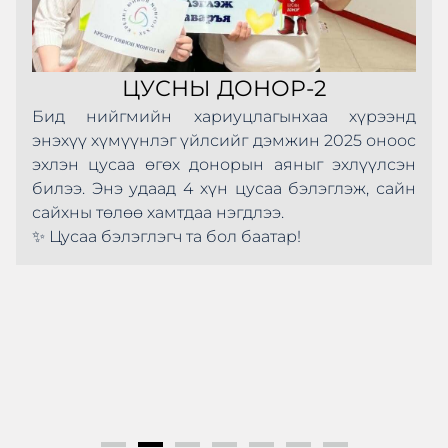
ЦУСНЫ ДОНОР-2
Бид нийгмийн хариуцлагынхаа хүрээнд
энэхүү хүмүүнлэг үйлсийг дэмжин 2025 оноос
эхлэн цусаа өгөх донорын аяныг эхлүүлсэн
билээ. Энэ удаад 4 хүн цусаа бэлэглэж, сайн
сайхны төлөө хамтдаа нэгдлээ.
✨ Цусаа бэлэглэгч та бол баатар!