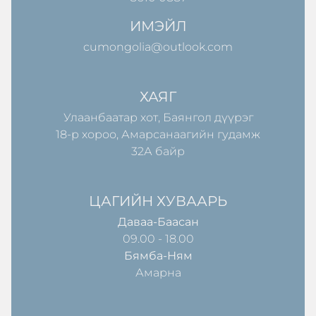
ИМЭЙЛ
cumongolia@outlook.com
ХАЯГ
Улаанбаатар хот, Баянгол дүүрэг
18-р хороо, Амарсанаагийн гудамж
32А байр
ЦАГИЙН ХУВААРЬ
Даваа-Баасан
09.00 - 18.00
Бямба-Ням
Амарна