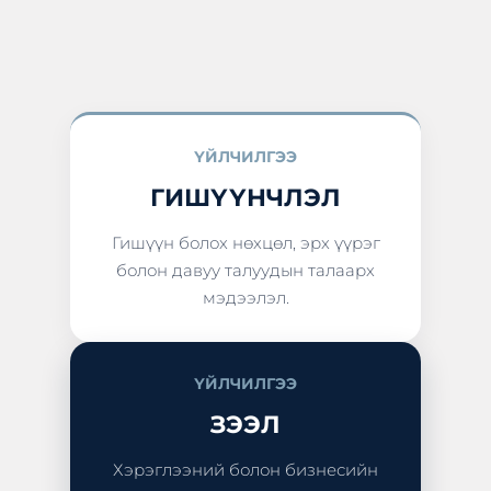
ҮЙЛЧИЛГЭЭ
ГИШҮҮНЧЛЭЛ
Гишүүн болох нөхцөл, эрх үүрэг
болон давуу талуудын талаарх
мэдээлэл.
ҮЙЛЧИЛГЭЭ
ЗЭЭЛ
Хэрэглээний болон бизнесийн