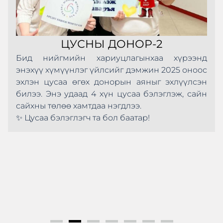
ЦУСНЫ ДОНОР-2
Бид нийгмийн хариуцлагынхаа хүрээнд
энэхүү хүмүүнлэг үйлсийг дэмжин 2025 оноос
эхлэн цусаа өгөх донорын аяныг эхлүүлсэн
билээ. Энэ удаад 4 хүн цусаа бэлэглэж, сайн
сайхны төлөө хамтдаа нэгдлээ.
✨ Цусаа бэлэглэгч та бол баатар!