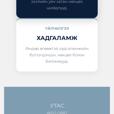
зээлийн уян хатан нөхцөл,
шийдлүүд.
ҮЙЛЧИЛГЭЭ
ХАДГАЛАМЖ
Өндөр өгөөжтэй хадгаламжийн
бүтээгдэхүүн, нөхцөл болон
боломжууд.
УТАС
8610 0887