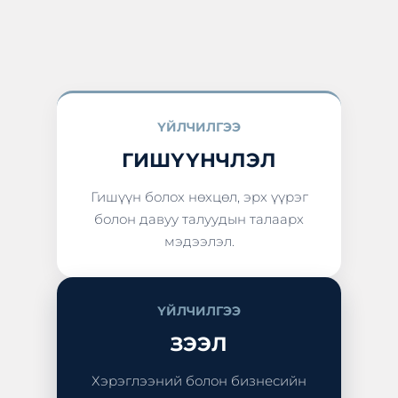
ҮЙЛЧИЛГЭЭ
ГИШҮҮНЧЛЭЛ
Гишүүн болох нөхцөл, эрх үүрэг
болон давуу талуудын талаарх
мэдээлэл.
ҮЙЛЧИЛГЭЭ
ЗЭЭЛ
Хэрэглээний болон бизнесийн