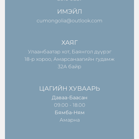
ИМЭЙЛ
cumongolia@outlook.com
ХАЯГ
Улаанбаатар хот, Баянгол дүүрэг
18-р хороо, Амарсанаагийн гудамж
32А байр
ЦАГИЙН ХУВААРЬ
Даваа-Баасан
09.00 - 18.00
Бямба-Ням
Амарна