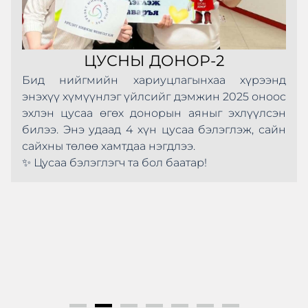
ЦУСНЫ ДОНОР-2
Бид нийгмийн хариуцлагынхаа хүрээнд
энэхүү хүмүүнлэг үйлсийг дэмжин 2025 оноос
эхлэн цусаа өгөх донорын аяныг эхлүүлсэн
билээ. Энэ удаад 4 хүн цусаа бэлэглэж, сайн
сайхны төлөө хамтдаа нэгдлээ.
✨ Цусаа бэлэглэгч та бол баатар!