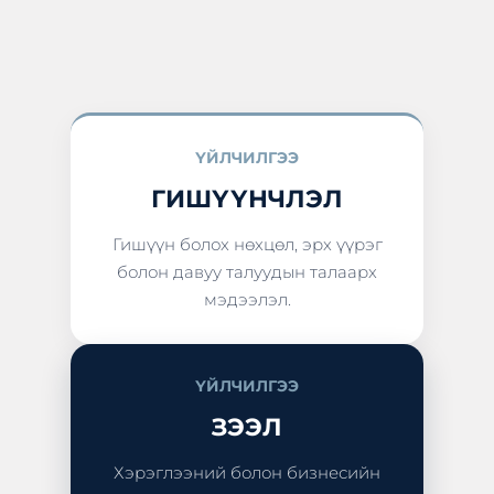
ҮЙЛЧИЛГЭЭ
ГИШҮҮНЧЛЭЛ
Гишүүн болох нөхцөл, эрх үүрэг
болон давуу талуудын талаарх
мэдээлэл.
ҮЙЛЧИЛГЭЭ
ЗЭЭЛ
Хэрэглээний болон бизнесийн