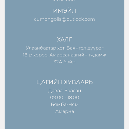
ИМЭЙЛ
cumongolia@outlook.com
ХАЯГ
Улаанбаатар хот, Баянгол дүүрэг
18-р хороо, Амарсанаагийн гудамж
32А байр
ЦАГИЙН ХУВААРЬ
Даваа-Баасан
09.00 - 18.00
Бямба-Ням
Амарна