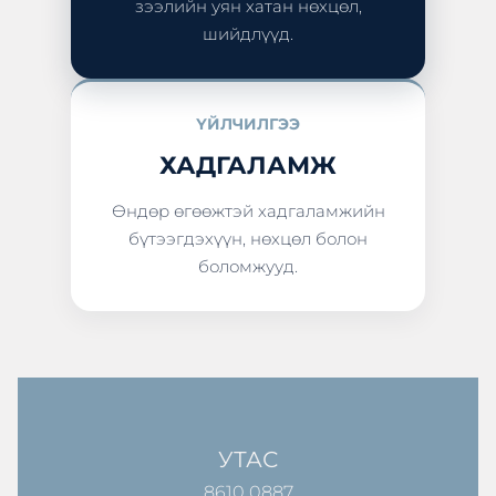
зээлийн уян хатан нөхцөл,
шийдлүүд.
ҮЙЛЧИЛГЭЭ
ХАДГАЛАМЖ
Өндөр өгөөжтэй хадгаламжийн
бүтээгдэхүүн, нөхцөл болон
боломжууд.
УТАС
8610 0887