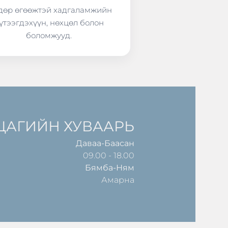
өр өгөөжтэй хадгаламжийн
үтээгдэхүүн, нөхцөл болон
боломжууд.
ЦАГИЙН ХУВААРЬ
Даваа-Баасан
09.00 - 18.00
Бямба-Ням
Амарна