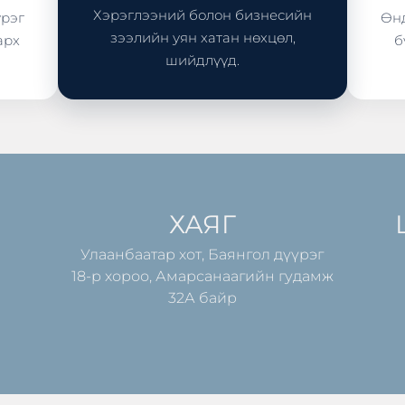
Хэрэглээний болон бизнесийн
үрэг
Өнд
зээлийн уян хатан нөхцөл,
арх
б
шийдлүүд.
ХАЯГ
Улаанбаатар хот, Баянгол дүүрэг
18-р хороо, Амарсанаагийн гудамж
32А байр