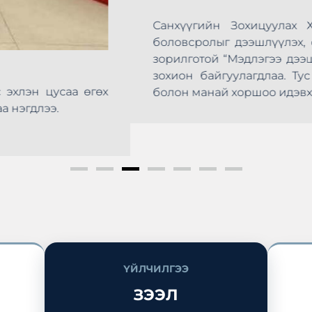
СЗХ-НЫ 20 ЖИЛИЙН ОЙ
Хороо байгуулагдсаны 20 жилийн ойг тохиолдуу
анхүүгийн бүтээгдэхүүн, үйлчилгээний талаарх мэд
шлүүлье – Санхүүгээ удирдъя” өдөрлөг өнөөдөр Сүхб
ус арга хэмжээнд Монголын Хадгаламж, Зээлийн Х
эй оролцож, иргэдэд санхүүгийн мэдлэг мэдээлэл түг
ҮЙЛЧИЛГЭЭ
ЗЭЭЛ