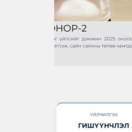
Санхүүгийн Зохицуулах 
боловсролыг дээшлүүлэх, с
зорилготой “Мэдлэгээ дээ
зохион байгуулагдлаа. Т
эхлэн цусаа өгөх
болон манай хоршоо идэвхт
а нэгдлээ.
ҮЙЛЧИЛГЭЭ
ГИШҮҮНЧЛЭЛ