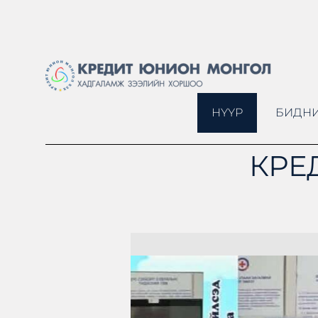
НҮҮР
БИДНИ
КРЕ