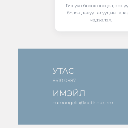
Гишүүн болох нөхцөл, эрх ү
болон давуу талуудын тала
мэдээлэл.
УТАС
8610 0887
ИМЭЙЛ
cumongolia@outlook.com