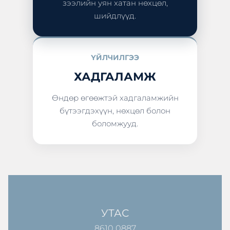
зээлийн уян хатан нөхцөл,
шийдлүүд.
ҮЙЛЧИЛГЭЭ
ХАДГАЛАМЖ
Өндөр өгөөжтэй хадгаламжийн
бүтээгдэхүүн, нөхцөл болон
боломжууд.
УТАС
8610 0887