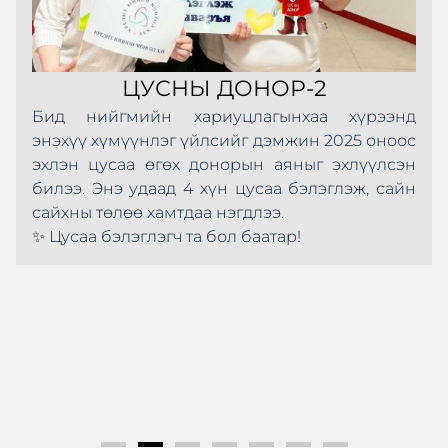
ЦУСНЫ ДОНОР-2
Бид нийгмийн хариуцлагынхаа хүрээнд
энэхүү хүмүүнлэг үйлсийг дэмжин 2025 оноос
эхлэн цусаа өгөх донорын аяныг эхлүүлсэн
билээ. Энэ удаад 4 хүн цусаа бэлэглэж, сайн
сайхны төлөө хамтдаа нэгдлээ.
✨ Цусаа бэлэглэгч та бол баатар!