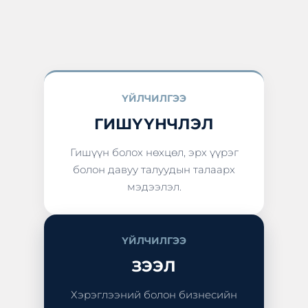
ҮЙЛЧИЛГЭЭ
ГИШҮҮНЧЛЭЛ
Гишүүн болох нөхцөл, эрх үүрэг
болон давуу талуудын талаарх
мэдээлэл.
ҮЙЛЧИЛГЭЭ
ЗЭЭЛ
Хэрэглээний болон бизнесийн