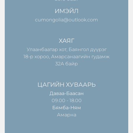
ИМЭЙЛ
cumongolia@outlook.com
ХАЯГ
Улаанбаатар хот, Баянгол дүүрэг
18-р хороо, Амарсанаагийн гудамж
32А байр
ЦАГИЙН ХУВААРЬ
Даваа-Баасан
09.00 - 18.00
Бямба-Ням
Амарна