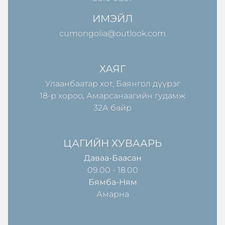
ИМЭЙЛ
cumongolia@outlook.com
ХАЯГ
Улаанбаатар хот, Баянгол дүүрэг
18-р хороо, Амарсанаагийн гудамж
32А байр
ЦАГИЙН ХУВААРЬ
Даваа-Баасан
09.00 - 18.00
Бямба-Ням
Амарна