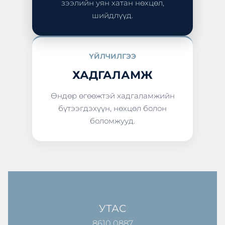
зээлийн уян хатан нөхцөл,
шийдлүүд.
ҮЙЛЧИЛГЭЭ
ХАДГАЛАМЖ
Өндөр өгөөжтэй хадгаламжийн
бүтээгдэхүүн, нөхцөл болон
боломжууд.
УТАС
8610 0887