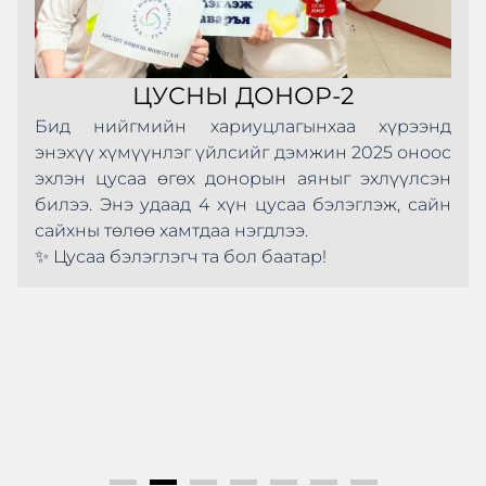
ЦУСНЫ ДОНОР-2
Бид нийгмийн хариуцлагынхаа хүрээнд
энэхүү хүмүүнлэг үйлсийг дэмжин 2025 оноос
эхлэн цусаа өгөх донорын аяныг эхлүүлсэн
билээ. Энэ удаад 4 хүн цусаа бэлэглэж, сайн
сайхны төлөө хамтдаа нэгдлээ.
✨ Цусаа бэлэглэгч та бол баатар!