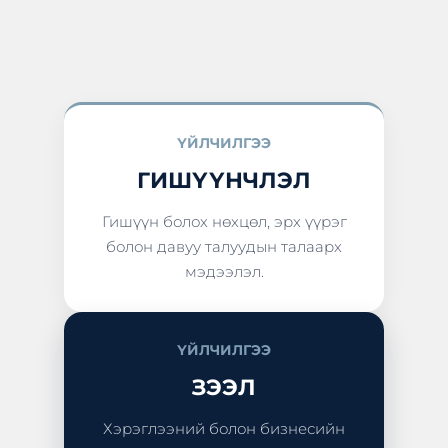
ҮЙЛЧИЛГЭЭ
ГИШҮҮНЧЛЭЛ
Гишүүн болох нөхцөл, эрх үүрэг
болон давуу талуудын талаарх
мэдээлэл.
ҮЙЛЧИЛГЭЭ
ЗЭЭЛ
Хэрэглээний болон бизнесийн