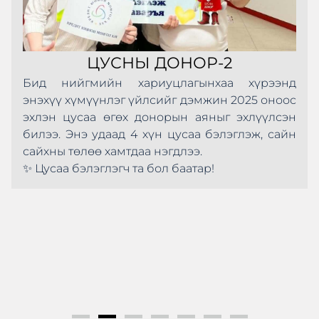
ЦУСНЫ ДОНОР-2
Бид нийгмийн хариуцлагынхаа хүрээнд
энэхүү хүмүүнлэг үйлсийг дэмжин 2025 оноос
эхлэн цусаа өгөх донорын аяныг эхлүүлсэн
билээ. Энэ удаад 4 хүн цусаа бэлэглэж, сайн
сайхны төлөө хамтдаа нэгдлээ.
✨ Цусаа бэлэглэгч та бол баатар!