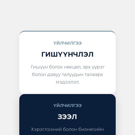
ҮЙЛЧИЛГЭЭ
ГИШҮҮНЧЛЭЛ
Гишүүн болох нөхцөл, эрх үүрэг
болон давуу талуудын талаарх
мэдээлэл.
ҮЙЛЧИЛГЭЭ
ЗЭЭЛ
Хэрэглээний болон бизнесийн