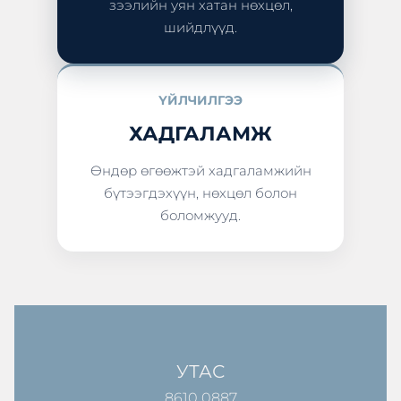
зээлийн уян хатан нөхцөл,
шийдлүүд.
ҮЙЛЧИЛГЭЭ
ХАДГАЛАМЖ
Өндөр өгөөжтэй хадгаламжийн
бүтээгдэхүүн, нөхцөл болон
боломжууд.
УТАС
8610 0887