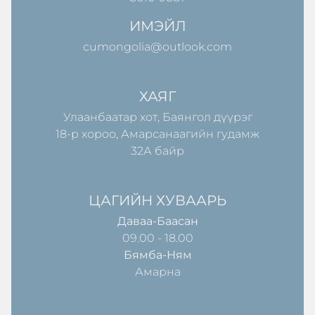
ИМЭЙЛ
cumongolia@outlook.com
ХАЯГ
Улаанбаатар хот, Баянгол дүүрэг
18-р хороо, Амарсанаагийн гудамж
32А байр
ЦАГИЙН ХУВААРЬ
Даваа-Баасан
09.00 - 18.00
Бямба-Ням
Амарна