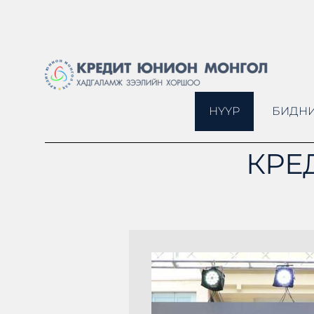
НҮҮР
БИДНИ
КРЕ