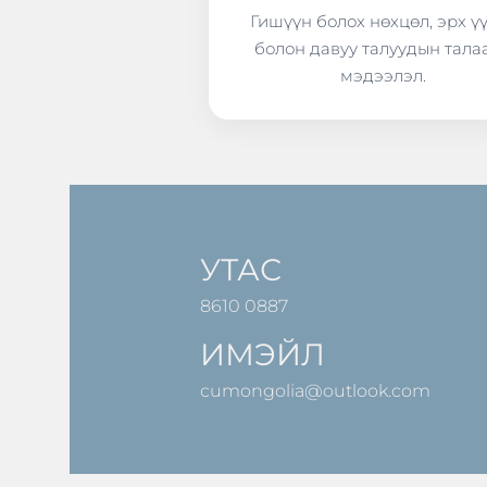
Гишүүн болох нөхцөл, эрх ү
болон давуу талуудын тала
мэдээлэл.
УТАС
8610 0887
ИМЭЙЛ
cumongolia@outlook.com