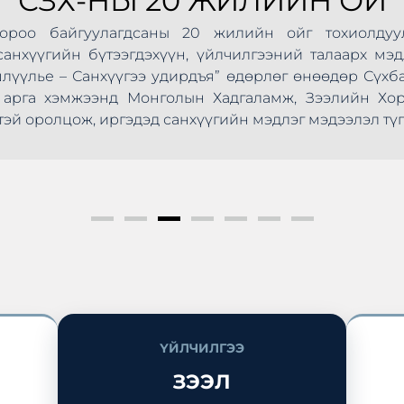
СЗХ-НЫ 20 ЖИЛИЙН ОЙ
Хороо байгуулагдсаны 20 жилийн ойг тохиолдуу
анхүүгийн бүтээгдэхүүн, үйлчилгээний талаарх мэд
шлүүлье – Санхүүгээ удирдъя” өдөрлөг өнөөдөр Сүхб
ус арга хэмжээнд Монголын Хадгаламж, Зээлийн Х
эй оролцож, иргэдэд санхүүгийн мэдлэг мэдээлэл түг
ҮЙЛЧИЛГЭЭ
ЗЭЭЛ