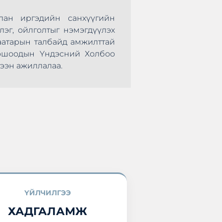
лан иргэдийн санхүүгийн
Монголын Хадгал
лэг, ойлголтыг нэмэгдүүлэх
нөхөрсөг тэмцээ
аатарын талбайд амжилттай
болж өндөрлөлөө.
оршоодын Үндэсний Холбоо
оролцоод ирлээ.
ээн ажиллалаа.
ҮЙЛЧИЛГЭЭ
ХАДГАЛАМЖ