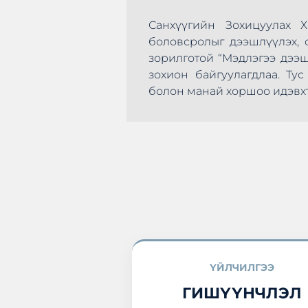
Санхүүгийн Зохицуулах 
боловсролыг дээшлүүлэх, с
зорилготой “Мэдлэгээ дээ
зохион байгуулагдлаа. Т
эхлэн цусаа өгөх
болон манай хоршоо идэвхт
а нэгдлээ.
ҮЙЛЧИЛГЭЭ
ГИШҮҮНЧЛЭЛ