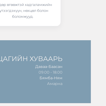
өр өгөөжтэй хадгаламжийн
үтээгдэхүүн, нөхцөл болон
боломжууд.
ЦАГИЙН ХУВААРЬ
Даваа-Баасан
09.00 - 18.00
Бямба-Ням
Амарна