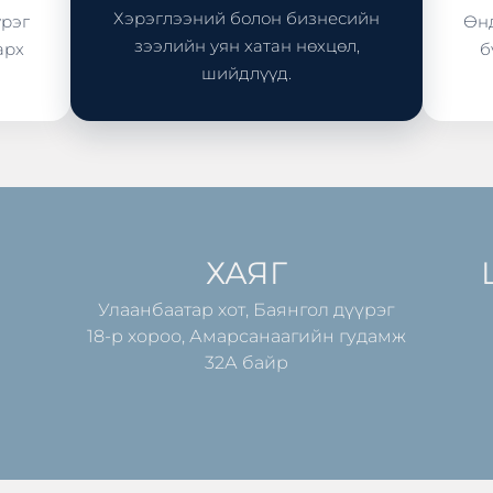
Хэрэглээний болон бизнесийн
үрэг
Өнд
зээлийн уян хатан нөхцөл,
арх
б
шийдлүүд.
ХАЯГ
Улаанбаатар хот, Баянгол дүүрэг
18-р хороо, Амарсанаагийн гудамж
32А байр