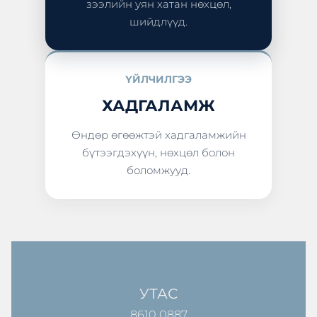
зээлийн уян хатан нөхцөл,
шийдлүүд.
ҮЙЛЧИЛГЭЭ
ХАДГАЛАМЖ
Өндөр өгөөжтэй хадгаламжийн
бүтээгдэхүүн, нөхцөл болон
боломжууд.
УТАС
8610 0887