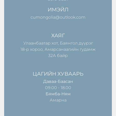
ИМЭЙЛ
cumongolia@outlook.com
ХАЯГ
Улаанбаатар хот, Баянгол дүүрэг
18-р хороо, Амарсанаагийн гудамж
32А байр
ЦАГИЙН ХУВААРЬ
Даваа-Баасан
09.00 - 18.00
Бямба-Ням
Амарна