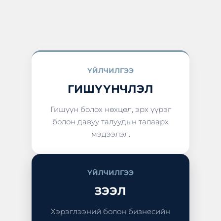
ҮЙЛЧИЛГЭЭ
ГИШҮҮНЧЛЭЛ
Гишүүн болох нөхцөл, эрх үүрэг
болон давуу талуудын талаарх
мэдээлэл.
ҮЙЛЧИЛГЭЭ
ЗЭЭЛ
Хэрэглээний болон бизнесийн