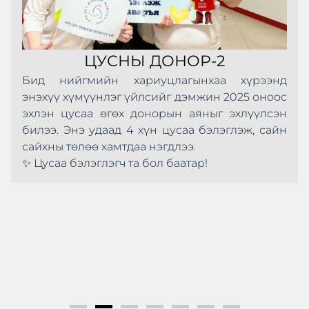
ЦУСНЫ ДОНОР-2
Бид нийгмийн хариуцлагынхаа хүрээнд
энэхүү хүмүүнлэг үйлсийг дэмжин 2025 оноос
эхлэн цусаа өгөх донорын аяныг эхлүүлсэн
билээ. Энэ удаад 4 хүн цусаа бэлэглэж, сайн
сайхны төлөө хамтдаа нэгдлээ.
✨ Цусаа бэлэглэгч та бол баатар!