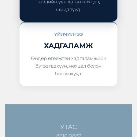
зээлийн уян хатан нөхцөл,
шийдлүүд.
ҮЙЛЧИЛГЭЭ
ХАДГАЛАМЖ
Өндөр өгөөжтэй хадгаламжийн
бүтээгдэхүүн, нөхцөл болон
боломжууд.
УТАС
8610 0887