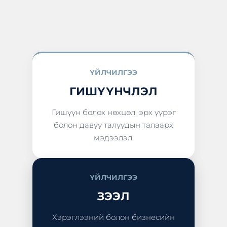
ҮЙЛЧИЛГЭЭ
ГИШҮҮНЧЛЭЛ
Гишүүн болох нөхцөл, эрх үүрэг
болон давуу талуудын талаарх
мэдээлэл.
ҮЙЛЧИЛГЭЭ
ЗЭЭЛ
Хэрэглээний болон бизнесийн