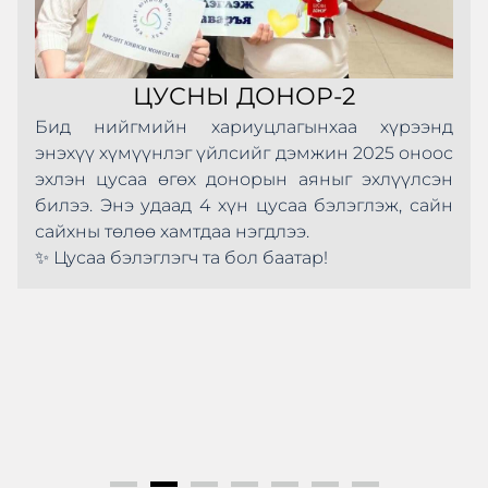
ЦУСНЫ ДОНОР-2
Бид нийгмийн хариуцлагынхаа хүрээнд
энэхүү хүмүүнлэг үйлсийг дэмжин 2025 оноос
эхлэн цусаа өгөх донорын аяныг эхлүүлсэн
билээ. Энэ удаад 4 хүн цусаа бэлэглэж, сайн
сайхны төлөө хамтдаа нэгдлээ.
✨ Цусаа бэлэглэгч та бол баатар!