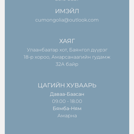
ИМЭЙЛ
cumongolia@outlook.com
ХАЯГ
Улаанбаатар хот, Баянгол дүүрэг
18-р хороо, Амарсанаагийн гудамж
32А байр
ЦАГИЙН ХУВААРЬ
Даваа-Баасан
09.00 - 18.00
Бямба-Ням
Амарна