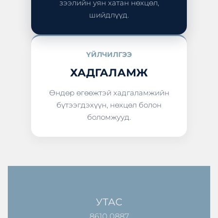
зээлийн уян хатан нөхцөл,
шийдлүүд.
ҮЙЛЧИЛГЭЭ
ХАДГАЛАМЖ
Өндөр өгөөжтэй хадгаламжийн
бүтээгдэхүүн, нөхцөл болон
боломжууд.
УТАС
8610 0887