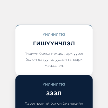
ҮЙЛЧИЛГЭЭ
ГИШҮҮНЧЛЭЛ
Гишүүн болох нөхцөл, эрх үүрэг
болон давуу талуудын талаарх
мэдээлэл.
ҮЙЛЧИЛГЭЭ
ЗЭЭЛ
Хэрэглээний болон бизнесийн