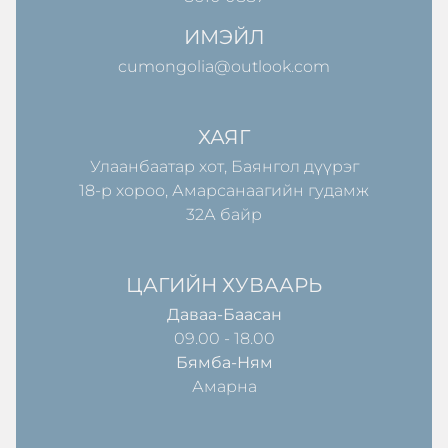
ИМЭЙЛ
cumongolia@outlook.com
ХАЯГ
Улаанбаатар хот, Баянгол дүүрэг
18-р хороо, Амарсанаагийн гудамж
32А байр
ЦАГИЙН ХУВААРЬ
Даваа-Баасан
09.00 - 18.00
Бямба-Ням
Амарна