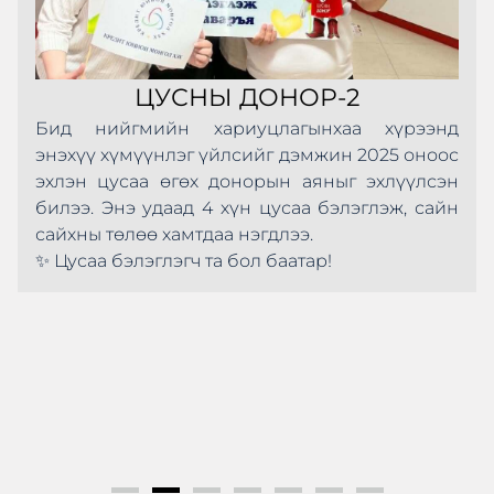
ЦУСНЫ ДОНОР-2
Бид нийгмийн хариуцлагынхаа хүрээнд
энэхүү хүмүүнлэг үйлсийг дэмжин 2025 оноос
эхлэн цусаа өгөх донорын аяныг эхлүүлсэн
билээ. Энэ удаад 4 хүн цусаа бэлэглэж, сайн
сайхны төлөө хамтдаа нэгдлээ.
✨ Цусаа бэлэглэгч та бол баатар!